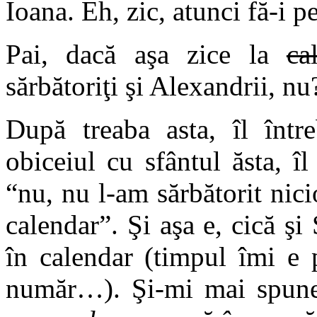
Ioana. Eh, zic, atunci fă-i p
Pai, dacă aşa zice la
ca
sărbătoriţi şi Alexandrii, nu
După treaba asta, îl înt
obiceiul cu sfântul ăsta, î
“nu, nu l-am sărbătorit nici
calendar”. Şi aşa e, cică şi
în calendar (timpul îmi e 
număr…). Şi-mi mai spun