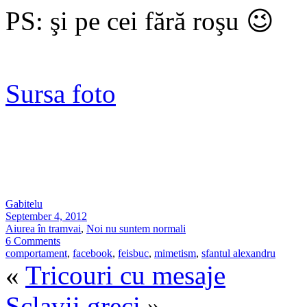
PS: şi pe cei fără roşu 😉
Sursa foto
Gabitelu
September 4, 2012
Aiurea în tramvai
,
Noi nu suntem normali
6 Comments
comportament
,
facebook
,
feisbuc
,
mimetism
,
sfantul alexandru
«
Tricouri cu mesaje
Sclavii greci
»