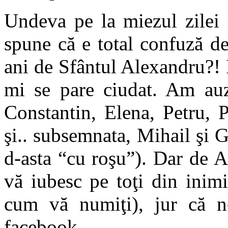
Undeva pe la miezul zilei 
spune că e total confuză d
ani de Sfântul Alexandru?! 
mi se pare ciudat. Am auz
Constantin, Elena, Petru, P
şi.. subsemnata, Mihail şi G
d-asta “cu roşu”). Dar de Al
vă iubesc pe toţi din inim
cum vă numiţi), jur că 
facebook.