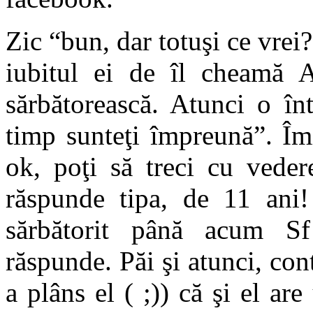
Zic “bun, dar totuşi ce vrei?”
iubitul ei de îl cheamă A
sărbătorească. Atunci o în
timp sunteţi împreună”. Îm
ok, poţi să treci cu veder
răspunde tipa, de 11 ani!
sărbătorit până acum S
răspunde. Păi şi atunci, conti
a plâns el ( ;)) că şi el ar