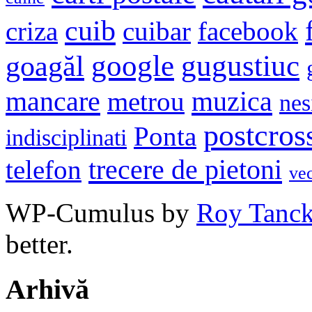
cuib
criza
cuibar
facebook
google
gugustiuc
goagăl
mancare
muzica
metrou
nes
postcros
Ponta
indisciplinati
trecere de pietoni
telefon
ve
WP-Cumulus by
Roy Tanc
better.
Arhivă