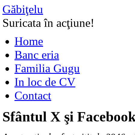
Găbiţelu
Suricata în acţiune!
Home
Banc eria
Familia Gugu
In loc de CV
Contact
Sfântul X şi Faceboo