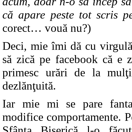
acum, doar n-o să încep să
că apare peste tot scris p
corect… vouă nu?)
Deci, mie îmi dă cu virgul
să zică pe facebook că e z
primesc urări de la mulţ
dezlănţuită.
Iar mie mi se pare fanta
modifice comportamente. Pe
Sfânta Biserică l-o făc