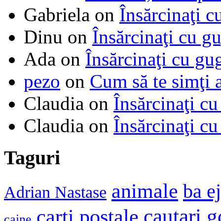
Gabriela
on
Însărcinaţi c
Dinu
on
Însărcinaţi cu g
Ada
on
Însărcinaţi cu gu
pezo
on
Cum să te simţi 
Claudia
on
Însărcinaţi cu
Claudia
on
Însărcinaţi cu
Taguri
animale
ba e
Adrian Nastase
cautari 
carti postale
caine