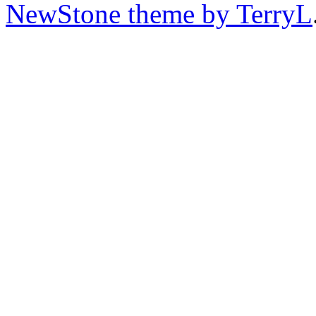
NewStone theme by TerryL