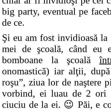
chiar ar fi invidioşi pe cei
big party, eventual pe face
de ce.
Şi eu am fost invidioasă la
mei de şcoală, când eu 
bomboane la şcoală
în
onomastică) iar alţii, du
roşu”, ziua lor de naştere p
vorbind, ei luau de 2 or
ciuciu de la ei. 😉 Păi, e c