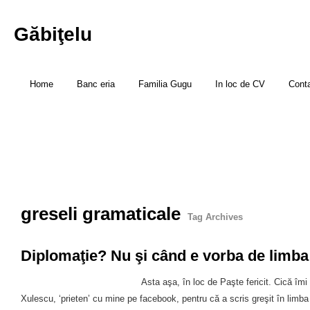
Găbiţelu
Home
Banc eria
Familia Gugu
In loc de CV
Cont
greseli gramaticale
Tag Archives
Diplomaţie? Nu şi când e vorba de limb
Asta aşa, în loc de Paşte fericit. Cică îmi
Xulescu, ‘prieten’ cu mine pe facebook, pentru că a scris greşit în limb