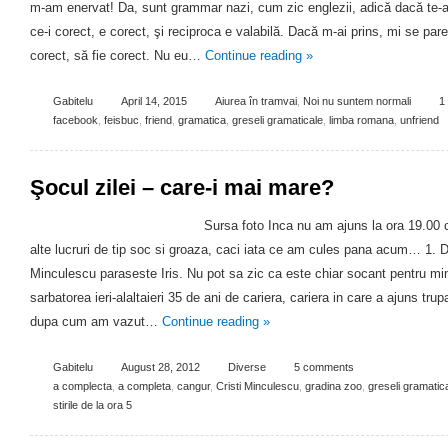
m-am enervat! Da, sunt grammar nazi, cum zic englezii, adică dacă te-am
ce-i corect, e corect, şi reciproca e valabilă. Dacă m-ai prins, mi se par
corect, să fie corect. Nu eu…
Continue reading
»
Gabitelu
April 14, 2015
Aiurea în tramvai
,
Noi nu suntem normali
1
facebook
,
feisbuc
,
friend
,
gramatica
,
greseli gramaticale
,
limba romana
,
unfriend
Şocul zilei – care-i mai mare?
Sursa foto Inca nu am ajuns la ora 19.00 ca
alte lucruri de tip soc si groaza, caci iata ce am cules pana acum… 1. Di
Minculescu paraseste Iris. Nu pot sa zic ca este chiar socant pentru mi
sarbatorea ieri-alaltaieri 35 de ani de cariera, cariera in care a ajuns tr
dupa cum am vazut…
Continue reading
»
Gabitelu
August 28, 2012
Diverse
5 comments
a complecta
,
a completa
,
cangur
,
Cristi Minculescu
,
gradina zoo
,
greseli gramatic
stirile de la ora 5