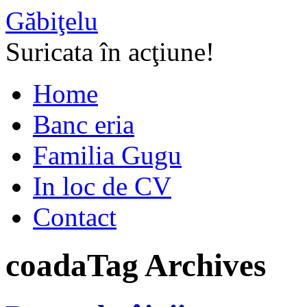
Găbiţelu
Suricata în acţiune!
Home
Banc eria
Familia Gugu
In loc de CV
Contact
coada
Tag Archives