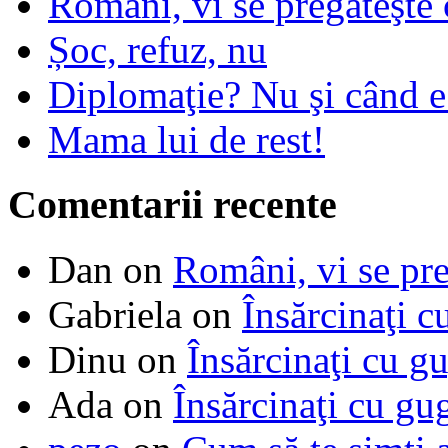
Români, vi se pregăteşte 
Șoc, refuz, nu
Diplomaţie? Nu şi când 
Mama lui de rest!
Comentarii recente
Dan
on
Români, vi se pre
Gabriela
on
Însărcinaţi c
Dinu
on
Însărcinaţi cu g
Ada
on
Însărcinaţi cu gu