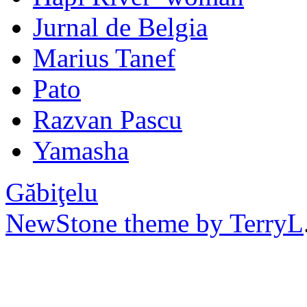
Jurnal de Belgia
Marius Tanef
Pato
Razvan Pascu
Yamasha
Găbiţelu
NewStone theme by TerryL