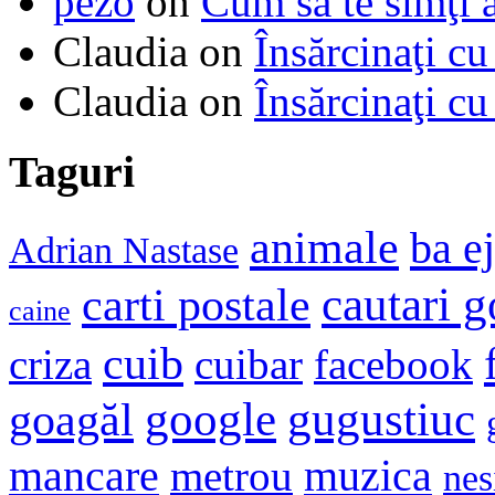
pezo
on
Cum să te simţi 
Claudia
on
Însărcinaţi cu
Claudia
on
Însărcinaţi cu
Taguri
animale
ba e
Adrian Nastase
cautari 
carti postale
caine
cuib
criza
cuibar
facebook
google
gugustiuc
goagăl
mancare
muzica
metrou
nes