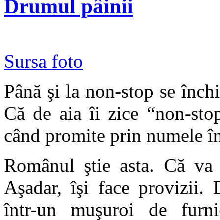
Drumul pâinii
Sursa foto
Până şi la non-stop se închi
Că de aia îi zice “non-sto
când promite prin numele îns
Românul ştie asta. Că va f
Aşadar, îşi face provizii.
într-un muşuroi de furni