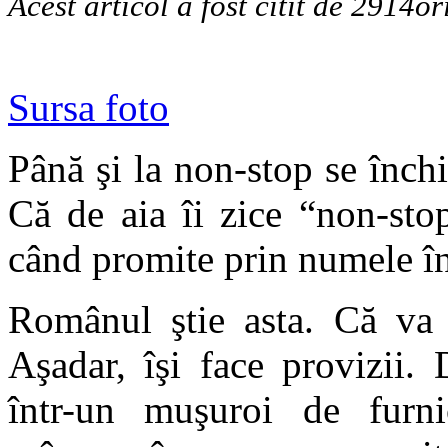
Acest articol a fost citit de 2914or
Sursa foto
Până şi la non-stop se închi
Că de aia îi zice “non-sto
când promite prin numele îns
Românul ştie asta. Că va f
Aşadar, îşi face provizii.
într-un muşuroi de furni