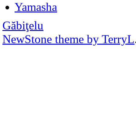
Yamasha
Găbiţelu
NewStone theme by TerryL