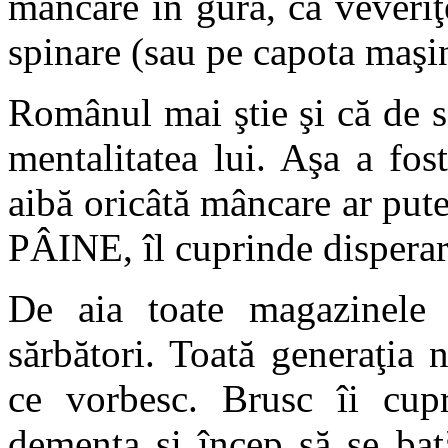
mâncare în gura, ca veveriţ
spinare (sau pe capota maşi
Românul mai ştie şi că de s
mentalitatea lui. Aşa a fos
aibă oricâtă mâncare ar pute
PÂINE, îl cuprinde disperar
De aia toate magazinele d
sărbători. Toată generaţia 
ce vorbesc. Brusc îi cupr
demenţa şi încep să se bat