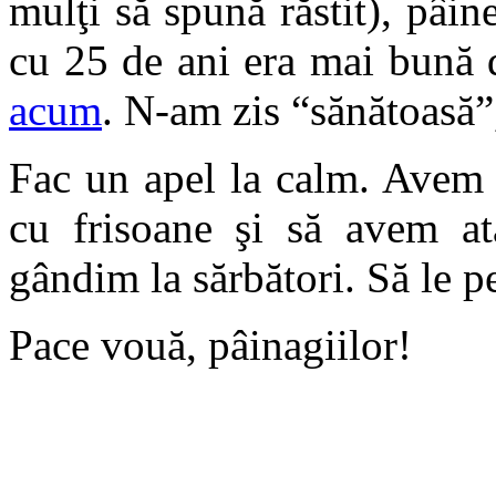
mulţi să spună răstit), pâ
cu 25 de ani era mai bună 
acum
. N-am zis “sănătoasă”
Fac un apel la calm. Avem 
cu frisoane şi să avem at
gândim la sărbători. Să le pe
Pace vouă, pâinagiilor!