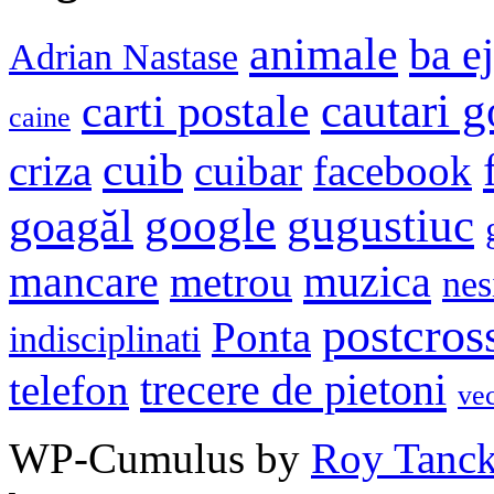
animale
ba e
Adrian Nastase
cautari 
carti postale
caine
cuib
criza
cuibar
facebook
google
gugustiuc
goagăl
mancare
muzica
metrou
nes
postcros
Ponta
indisciplinati
trecere de pietoni
telefon
ve
WP-Cumulus by
Roy Tanc