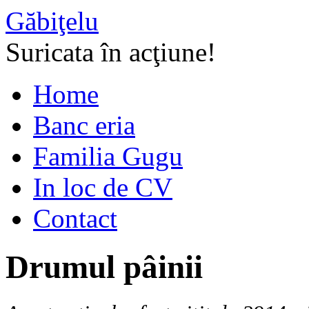
Găbiţelu
Suricata în acţiune!
Home
Banc eria
Familia Gugu
In loc de CV
Contact
Drumul pâinii