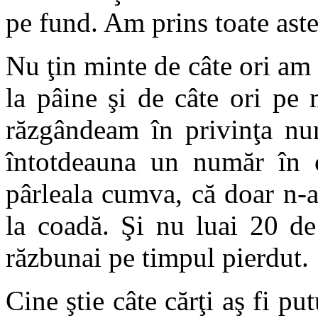
pe fund. Am prins toate aste
Nu ţin minte de câte ori am 
la pâine şi de câte ori pe
răzgândeam în privinţa nu
întotdeauna un număr în cr
pârleala cumva, că doar n-a
la coadă. Şi nu luai 20 de
răzbunai pe timpul pierdut.
Cine ştie câte cărţi aş fi pu