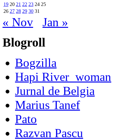
19
20
21
22
23
24
25
26
27
28
29
30
31
« Nov
Jan »
Blogroll
Bogzilla
Hapi River_woman
Jurnal de Belgia
Marius Tanef
Pato
Razvan Pascu