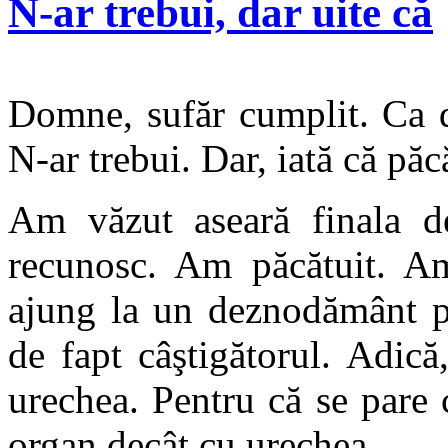
N-ar trebui, dar uite că
Domne, sufăr cumplit. Ca d
N-ar trebui. Dar, iată că păc
Am văzut aseară finala d
recunosc. Am păcătuit. A
ajung la un deznodământ pr
de fapt câştigătorul. Adică
urechea. Pentru că se pare c
organ decât cu urechea.