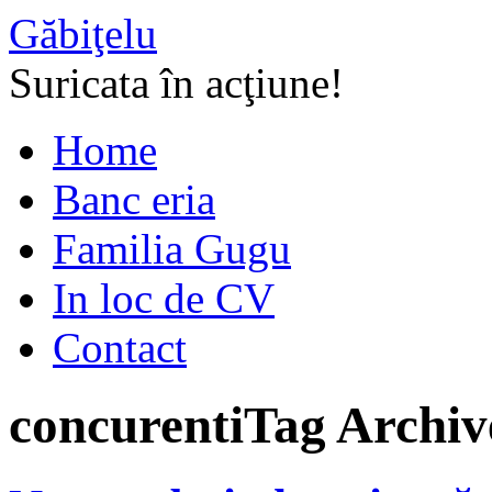
Găbiţelu
Suricata în acţiune!
Home
Banc eria
Familia Gugu
In loc de CV
Contact
concurenti
Tag Archiv