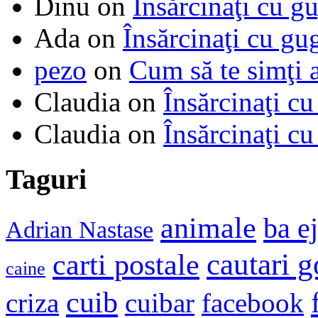
Dinu
on
Însărcinaţi cu g
Ada
on
Însărcinaţi cu gu
pezo
on
Cum să te simţi 
Claudia
on
Însărcinaţi cu
Claudia
on
Însărcinaţi cu
Taguri
animale
ba e
Adrian Nastase
cautari 
carti postale
caine
cuib
criza
cuibar
facebook