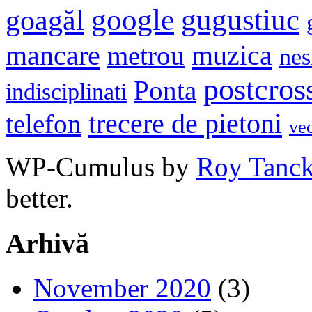
google
gugustiuc
goagăl
mancare
muzica
metrou
nes
postcros
Ponta
indisciplinati
trecere de pietoni
telefon
ve
WP-Cumulus by
Roy Tanc
better.
Arhivă
November 2020
(3)