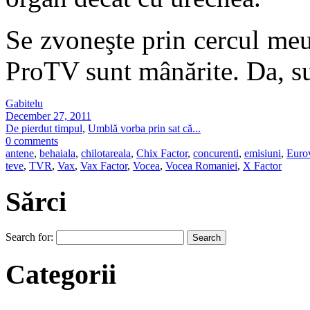
Se zvoneşte prin cercul me
ProTV sunt mânărite. Da, s
Gabitelu
December 27, 2011
De pierdut timpul
,
Umblă vorba prin sat că...
0 comments
antene
,
behaiala
,
chilotareala
,
Chix Factor
,
concurenti
,
emisiuni
,
Euro
teve
,
TVR
,
Vax
,
Vax Factor
,
Vocea
,
Vocea Romaniei
,
X Factor
Sărci
Search for:
Categorii