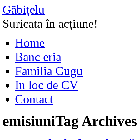
Găbiţelu
Suricata în acţiune!
Home
Banc eria
Familia Gugu
In loc de CV
Contact
emisiuni
Tag Archives