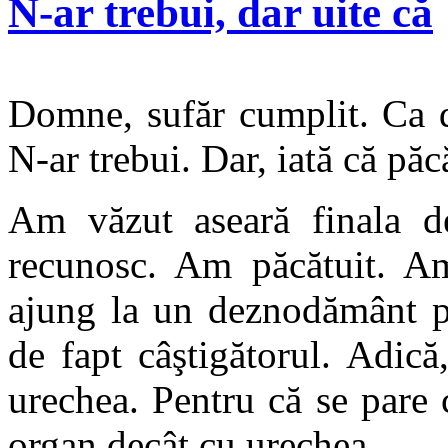
N-ar trebui, dar uite că
Domne, sufăr cumplit. Ca d
N-ar trebui. Dar, iată că păc
Am văzut aseară finala d
recunosc. Am păcătuit. A
ajung la un deznodământ pr
de fapt câştigătorul. Adică
urechea. Pentru că se pare c
organ decât cu urechea.