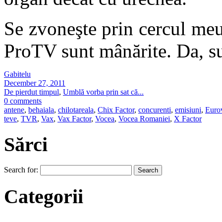
Se zvoneşte prin cercul me
ProTV sunt mânărite. Da, s
Gabitelu
December 27, 2011
De pierdut timpul
,
Umblă vorba prin sat că...
0 comments
antene
,
behaiala
,
chilotareala
,
Chix Factor
,
concurenti
,
emisiuni
,
Euro
teve
,
TVR
,
Vax
,
Vax Factor
,
Vocea
,
Vocea Romaniei
,
X Factor
Sărci
Search for:
Categorii