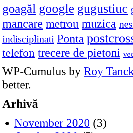
google
gugustiuc
goagăl
mancare
muzica
metrou
nes
postcros
Ponta
indisciplinati
trecere de pietoni
telefon
ve
WP-Cumulus by
Roy Tanc
better.
Arhivă
November 2020
(3)