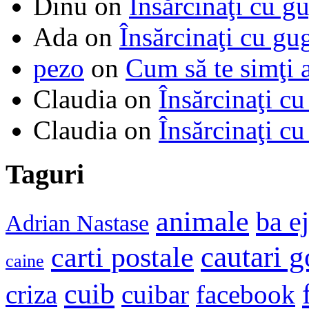
Dinu
on
Însărcinaţi cu g
Ada
on
Însărcinaţi cu gu
pezo
on
Cum să te simţi 
Claudia
on
Însărcinaţi cu
Claudia
on
Însărcinaţi cu
Taguri
animale
ba e
Adrian Nastase
cautari 
carti postale
caine
cuib
criza
cuibar
facebook