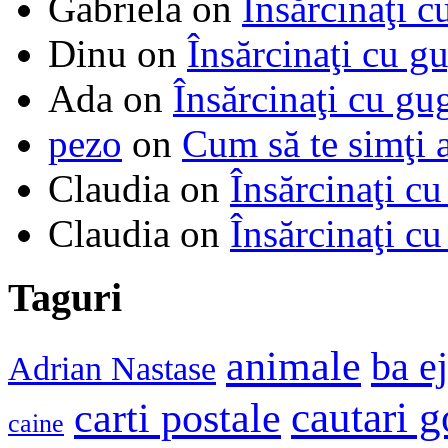
Gabriela
on
Însărcinaţi c
Dinu
on
Însărcinaţi cu g
Ada
on
Însărcinaţi cu gu
pezo
on
Cum să te simţi 
Claudia
on
Însărcinaţi cu
Claudia
on
Însărcinaţi cu
Taguri
animale
ba e
Adrian Nastase
cautari 
carti postale
caine