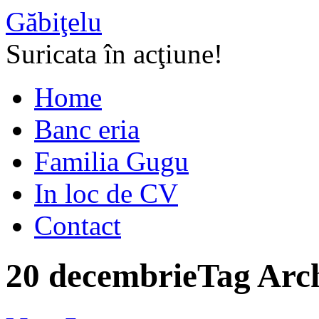
Găbiţelu
Suricata în acţiune!
Home
Banc eria
Familia Gugu
In loc de CV
Contact
20 decembrie
Tag Arc