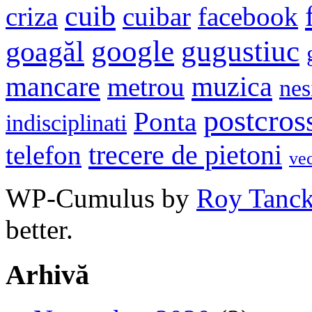
cuib
criza
cuibar
facebook
google
gugustiuc
goagăl
mancare
muzica
metrou
nes
postcros
Ponta
indisciplinati
trecere de pietoni
telefon
ve
WP-Cumulus by
Roy Tanc
better.
Arhivă