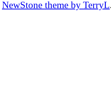
NewStone theme by TerryL