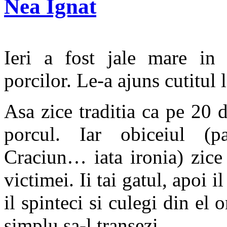
Nea Ignat
Ieri a fost jale mare in
porcilor. Le-a ajuns cutitul 
Asa zice traditia ca pe 20 
porcul. Iar obiceiul (p
Craciun… iata ironia) zice
victimei. Ii tai gatul, apoi il
il spinteci si culegi din el o
simplu sa-l transezi.