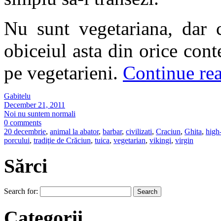
Nu sunt vegetariana, dar 
obiceiul asta din orice conte
pe vegetarieni.
Continue re
Gabitelu
December 21, 2011
Noi nu suntem normali
0 comments
20 decembrie
,
animal la abator
,
barbar
,
civilizati
,
Craciun
,
Ghita
,
high
porcului
,
tradiţie de Crăciun
,
tuica
,
vegetarian
,
vikingi
,
virgin
Sărci
Search for:
Categorii