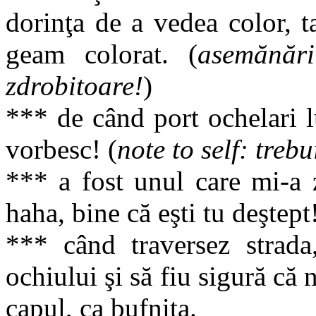
dorinţa de a vedea color, t
geam colorat. (
asemănăr
zdrobitoare!
)
*** de când port ochelari l
vorbesc! (
note to self: treb
*** a fost unul care mi-a z
haha, bine că eşti tu deştept
*** când traversez strad
ochiului şi să fiu sigură că 
capul, ca bufniţa.