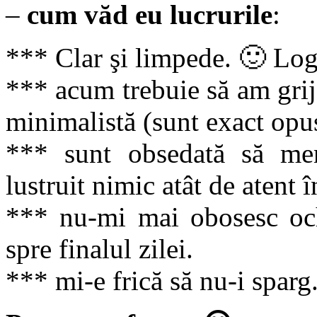
–
cum văd eu lucrurile
:
*** Clar şi limpede. 🙂 Lo
*** acum trebuie să am grijă
minimalistă (sunt exact opu
*** sunt obsedată să men
lustruit nimic atât de atent 
*** nu-mi mai obosesc och
spre finalul zilei.
*** mi-e frică să nu-i sparg