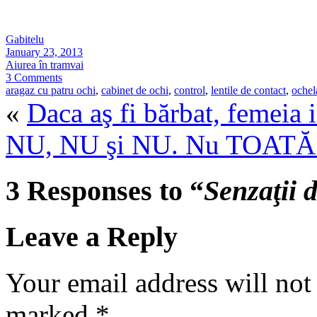
Gabitelu
January 23, 2013
Aiurea în tramvai
3 Comments
aragaz cu patru ochi
,
cabinet de ochi
,
control
,
lentile de contact
,
ochel
«
Daca aş fi bărbat, femeia 
NU, NU şi NU. Nu TOATĂ l
3 Responses to “
Senzaţii 
Leave a Reply
Your email address will not
marked
*