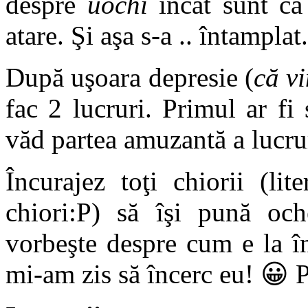
despre
uochi
încât sunt ca 
atare. Şi aşa s-a .. întamplat
După uşoara depresie (
că vi
fac 2 lucruri. Primul ar fi 
văd partea amuzantă a lucrur
Încurajez toţi chiorii (lit
chiori:P) să îşi pună och
vorbeşte despre cum e la î
mi-am zis să încerc eu! 😀 Pe