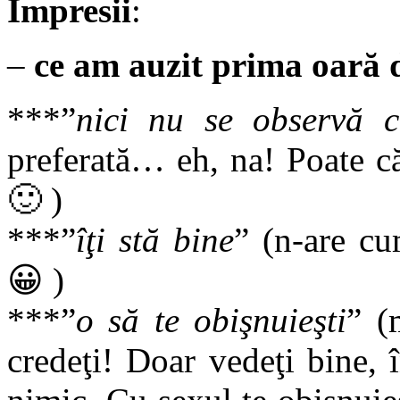
Impresii
:
–
ce am auzit prima oară de
***”
nici nu se observă c
preferată… eh, na! Poate c
🙂 )
***”
îţi stă bine
” (n-are cu
😀 )
***”
o să te obişnuieşti
” (
credeţi! Doar vedeţi bine, 