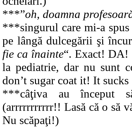
ochelari.)
***”
oh, doamna profesoar
***singurul care mi-a spus 
pe lângă dulcegării şi încur
fie ca înainte
“. Exact! DA!
la pediatrie, dar nu sunt 
don’t sugar coat it! It sucks
***câţiva au început 
(arrrrrrrrrrr!! Lasă că o să
Nu scăpaţi!)