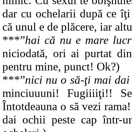
nimic. Cu sexul te obişnuieşt
dar cu ochelarii după ce îţ
că unul e de plăcere, iar alt
***”
hai că nu e mare luc
niciodată, ori ai purtat d
pentru mine, punct! Ok?)
***”
nici nu o să-ţi mai dai
minciuuuni! Fugiiiiţi!! S
Întotdeauna o să vezi rama!!
dai ochii peste cap într-u