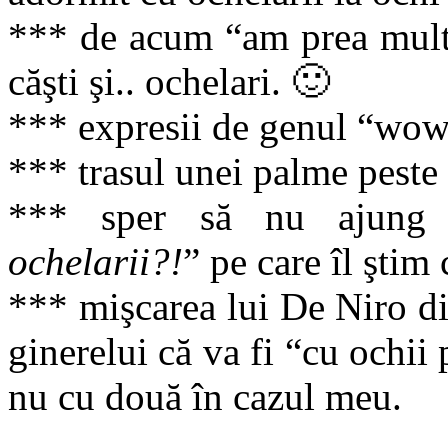
*** de acum “am prea multe
căşti şi.. ochelari. 🙂
*** expresii de genul “wow,
*** trasul unei palme peste f
*** sper să nu ajung 
ochelarii?!
” pe care îl ştim 
*** mişcarea lui De Niro d
ginerelui că va fi “cu ochii 
nu cu două în cazul meu.