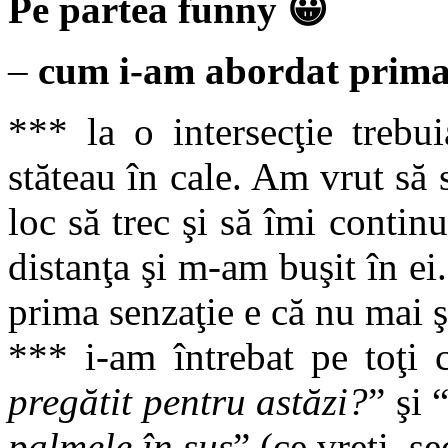
Pe partea funny 😀
–
cum i-am abordat prima 
*** la o intersecţie trebu
stăteau în cale. Am vrut să 
loc să trec şi să îmi conti
distanţa şi m-am buşit în ei
prima senzaţie e că nu mai şt
*** i-am întrebat pe toţi 
pregătit pentru astăzi?
” şi 
palmele în sus
” (ce vreţi, 