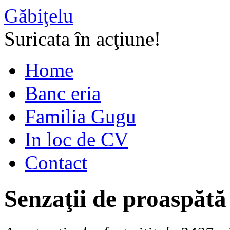
Găbiţelu
Suricata în acţiune!
Home
Banc eria
Familia Gugu
In loc de CV
Contact
Senzaţii de proaspătă 