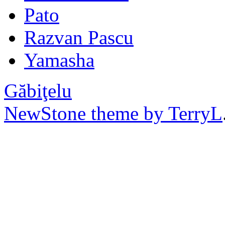
Pato
Razvan Pascu
Yamasha
Găbiţelu
NewStone theme by TerryL