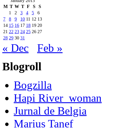
January 2013
M
T
W
T
F
S
S
1
2
3
4
5
6
7
8
9
10
11
12
13
14
15
16
17
18
19
20
21
22
23
24
25
26
27
28
29
30
31
« Dec
Feb »
Blogroll
Bogzilla
Hapi River_woman
Jurnal de Belgia
Marius Tanef