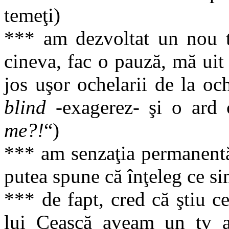
temeţi)
*** am dezvoltat un nou t
cineva, fac o pauză, mă uit
jos uşor ochelarii de la oc
blind
-exagerez- şi o ard
me?!
“)
*** am senzaţia permanentă
putea spune că înţeleg ce s
*** de fapt, cred că ştiu c
lui Ceaşcă aveam un tv a