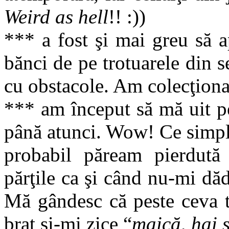
Weird as hell
!! :))
*** a fost şi mai greu să a
bănci de pe trotuarele din 
cu obstacole. Am colecţionat
*** am început să mă uit pe
până atunci. Wow! Ce simpl
probabil păream pierdută 
părţile ca şi când nu-mi d
Mă gândesc că peste ceva t
braţ şi-mi zice “
maică, hai s