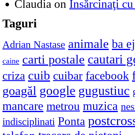
Claudia
on
Însărcinaţi cu
Taguri
animale
ba e
Adrian Nastase
cautari 
carti postale
caine
cuib
criza
cuibar
facebook
google
gugustiuc
goagăl
mancare
muzica
metrou
nes
postcros
Ponta
indisciplinati