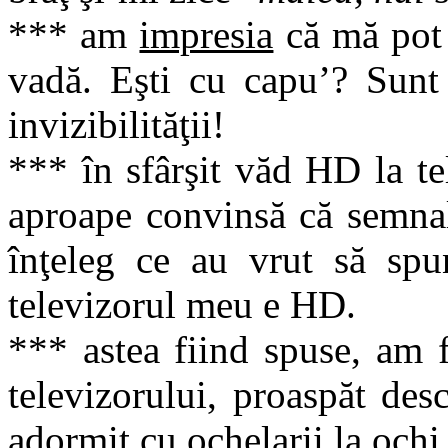
*** am
impresia
că mă pot 
vadă. Eşti cu capu’? Sunt 
invizibilităţii!
*** în sfârşit văd HD la t
aproape convinsă că semnal
înţeleg ce au vrut să spu
televizorul meu e HD.
*** astea fiind spuse, am f
televizorului, proaspăt des
adormit cu ochelarii la ochi 