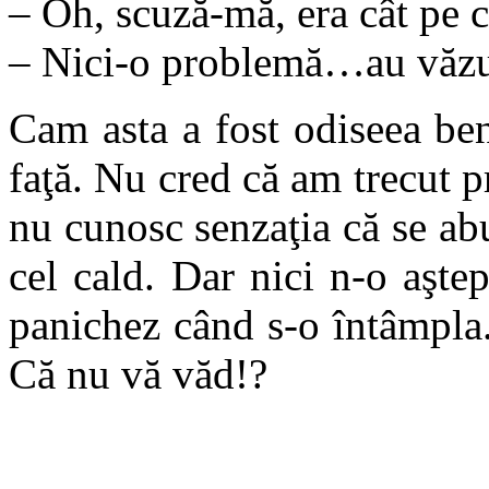
– Oh, scuză-mă, era cât pe c
– Nici-o problemă…au văzut
Cam asta a fost odiseea be
faţă. Nu cred că am trecut pr
nu cunosc senzaţia că se ab
cel cald. Dar nici n-o aşte
panichez când s-o întâmpla.
Că nu vă văd!?