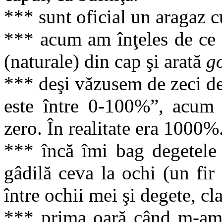
*** sunt oficial un aragaz c
*** acum am înţeles de ce 
(naturale) din cap şi arată
g
*** deşi văzusem de zeci de
este între 0-100%”, acum
zero. În realitate era 1000%
*** încă îmi bag degetele 
gâdilă ceva la ochi (un fir
între ochii mei şi degete, cla
*** prima oară când m-am 