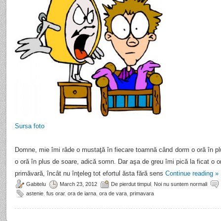
Sursa foto
Domne, mie îmi râde o mustaţă în fiecare toamnă când dorm o oră în plus
o oră în plus de soare, adică somn. Dar aşa de greu îmi pică la ficat o 
primăvară, încât nu înţeleg tot efortul ăsta fără sens
Continue reading
»
Gabitelu
March 23, 2012
De pierdut timpul
,
Noi nu suntem normali
astenie
,
fus orar
,
ora de iarna
,
ora de vara
,
primavara