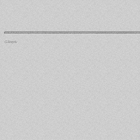
Găbiţelu