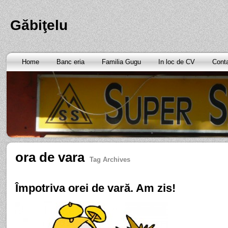
Găbiţelu
Home
Banc eria
Familia Gugu
In loc de CV
Cont
ora de vara
Tag Archives
Împotriva orei de vară. Am zis!