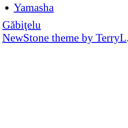
Yamasha
Găbiţelu
NewStone theme by TerryL