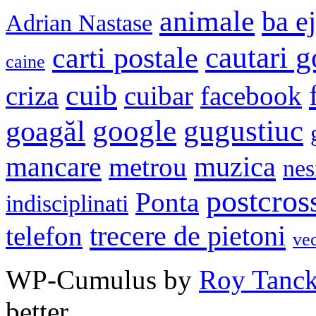
animale
ba e
Adrian Nastase
cautari 
carti postale
caine
cuib
criza
cuibar
facebook
google
gugustiuc
goagăl
mancare
muzica
metrou
nes
postcros
Ponta
indisciplinati
trecere de pietoni
telefon
ve
WP-Cumulus by
Roy Tanc
better.