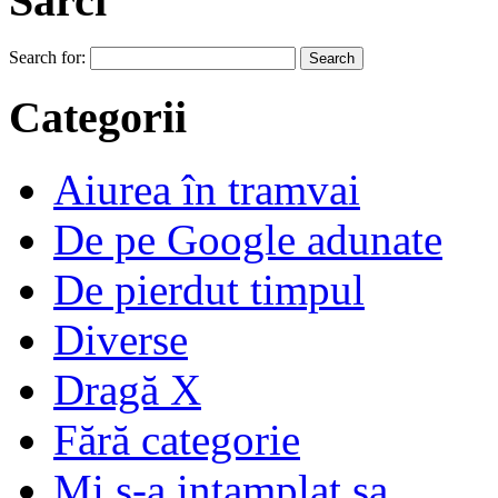
Sărci
Search for:
Categorii
Aiurea în tramvai
De pe Google adunate
De pierdut timpul
Diverse
Dragă X
Fără categorie
Mi s-a intamplat sa…