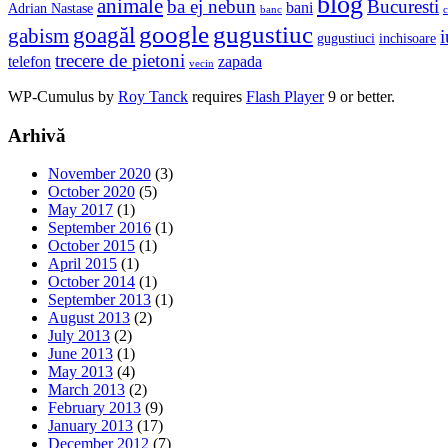
blog
animale
ba ej nebun
Bucuresti
bani
Adrian Nastase
banc
c
google
gugustiuc
goagăl
gabism
i
gugustiuci
inchisoare
trecere de pietoni
telefon
zapada
vecin
WP-Cumulus by
Roy Tanck
requires
Flash Player
9 or better.
Arhivă
November 2020
(3)
October 2020
(5)
May 2017
(1)
September 2016
(1)
October 2015
(1)
April 2015
(1)
October 2014
(1)
September 2013
(1)
August 2013
(2)
July 2013
(2)
June 2013
(1)
May 2013
(4)
March 2013
(2)
February 2013
(9)
January 2013
(17)
December 2012
(7)