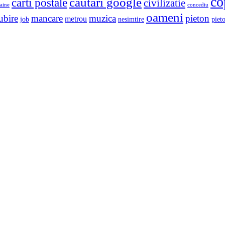
co
cautari google
carti postale
civilizatie
aine
concediu
oameni
ubire
mancare
muzica
pieton
metrou
job
nesimtire
pieto