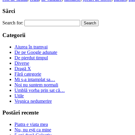
Sărci
Search for:
Categorii
Aiurea în tramvai
De pe Google adunate
De pierdut timpul
Diverse
Dragă X
Fără categorie
Mi s-a intamplat sa…
Noi nu suntem normali
Umblă vorba prin sat că…
Utile
Veşnica nedumerire
Postări recente
Piatra e viata mea
Nu, nu ești ca mine