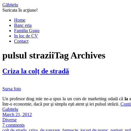
Găbiţelu
Suricata în acţiune!
Home
Banc eria
Familia Gugu
In loc de CV
Contact
pulsul strazii
Tag Archives
Criza la colţ de stradă
Sursa foto
Un profesor drag mie ne-a spus la un curs de marketing odată că
la 
într-o economie, dacă pur şi simplu eşti atent şi iei pulsul străzii.
Conti
Gabitelu
March 21, 2012
Diverse
7 comments
colt de strada
,
criza
,
de vanzare
,
farmacie
,
jocuri de noroc
,
pariuri
,
pul