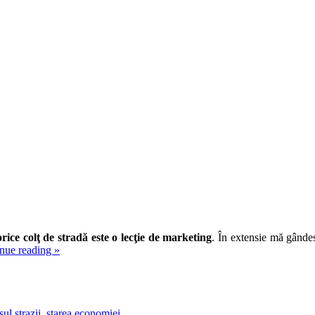
orice colţ de stradă este o lecţie de marketing
. În extensie mă gândes
nue reading
»
sul strazii
,
starea economiei