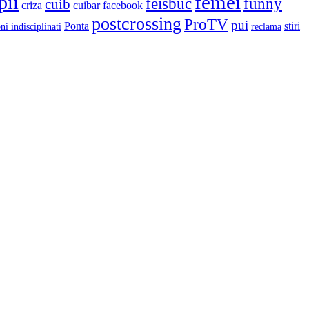
femei
pii
feisbuc
funny
cuib
criza
cuibar
facebook
postcrossing
ProTV
pui
Ponta
stiri
ni indisciplinati
reclama