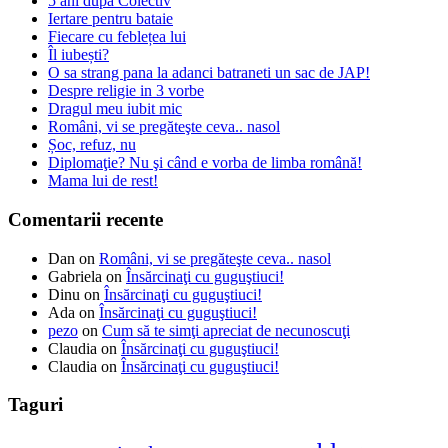
5 ani după Colectiv
Iertare pentru bataie
Fiecare cu feblețea lui
Îl iubești?
O sa strang pana la adanci batraneti un sac de JAP!
Despre religie in 3 vorbe
Dragul meu iubit mic
Români, vi se pregăteşte ceva.. nasol
Șoc, refuz, nu
Diplomaţie? Nu şi când e vorba de limba română!
Mama lui de rest!
Comentarii recente
Dan
on
Români, vi se pregăteşte ceva.. nasol
Gabriela
on
Însărcinaţi cu guguştiuci!
Dinu
on
Însărcinaţi cu guguştiuci!
Ada
on
Însărcinaţi cu guguştiuci!
pezo
on
Cum să te simţi apreciat de necunoscuţi
Claudia
on
Însărcinaţi cu guguştiuci!
Claudia
on
Însărcinaţi cu guguştiuci!
Taguri