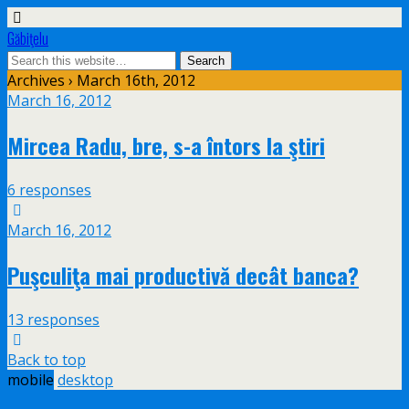
Găbiţelu
Archives › March 16th, 2012
March 16, 2012
Mircea Radu, bre, s-a întors la ştiri
6 responses
March 16, 2012
Puşculiţa mai productivă decât banca?
13 responses
Back to top
mobile
desktop