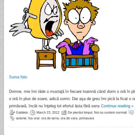
Sursa foto
Domne, mie îmi râde o mustaţă în fiecare toamnă când dorm o oră în plus
o oră în plus de soare, adică somn. Dar aşa de greu îmi pică la ficat o 
primăvară, încât nu înţeleg tot efortul ăsta fără sens
Continue reading
»
Gabitelu
March 23, 2012
De pierdut timpul
,
Noi nu suntem normali
astenie
,
fus orar
,
ora de iarna
,
ora de vara
,
primavara