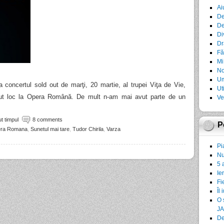
Ai
De
De
Di
Dr
Fă
Mi
No
Um
 concertul sold out de marţi, 20 martie, al trupei Viţa de Vie,
Ut
vut loc la Opera Română. De mult n-am mai avut parte de un
Ve
t timpul
8 comments
P
ra Romana
,
Sunetul mai tare
,
Tudor Chirila
,
Varza
Pi
Nu
5 
Ie
Fi
Îl 
O 
JA
De