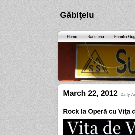
Găbiţelu
Home
Banc eria
Familia Gu
March 22, 2012
Daily A
Rock la Operă cu Viţa d