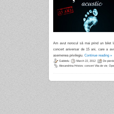
Am avut norocul să mai prind un bilet la
concert aniversar de 15 ani, care a a
asemenea privilegiu.
Continue reading
»
Gabitelu
March 22, 2012
De pierdu
Alexandrina Hristov
,
concert Vita de vie
,
Ope