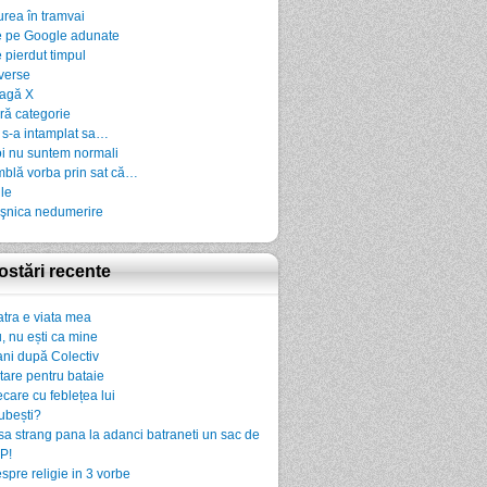
urea în tramvai
 pe Google adunate
 pierdut timpul
verse
agă X
ră categorie
 s-a intamplat sa…
i nu suntem normali
blă vorba prin sat că…
ile
şnica nedumerire
ostări recente
atra e viata mea
, nu ești ca mine
ani după Colectiv
rtare pentru bataie
ecare cu feblețea lui
iubești?
sa strang pana la adanci batraneti un sac de
P!
spre religie in 3 vorbe