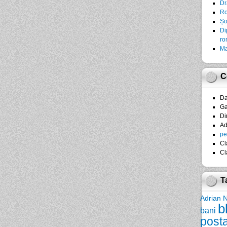
Dr
Ro
Șo
Di
ro
Ma
C
D
Ga
Di
A
pe
Cl
Cl
T
Adrian 
b
bani
post