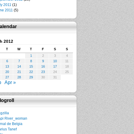
ly 2011
(1)
ne 2011
(5)
alendar
h 2012
T
W
T
F
S
S
1
2
3
4
6
7
8
9
10
11
13
14
15
16
17
18
20
21
22
23
24
25
27
28
29
30
31
b
Apr »
logroll
gzilla
pi River_woman
rnal de Belgia
rius Tanef