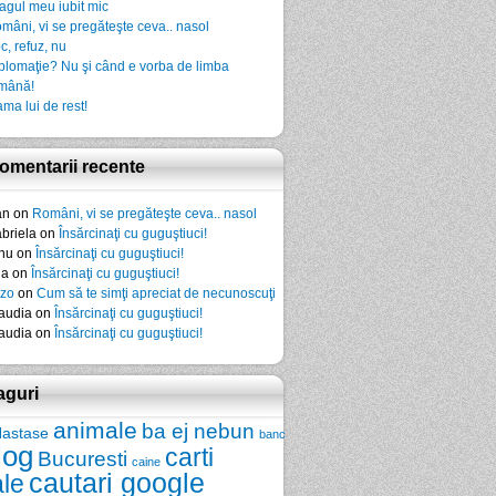
agul meu iubit mic
mâni, vi se pregăteşte ceva.. nasol
c, refuz, nu
plomaţie? Nu şi când e vorba de limba
mână!
ma lui de rest!
omentarii recente
an
on
Români, vi se pregăteşte ceva.. nasol
briela
on
Însărcinaţi cu guguştiuci!
nu
on
Însărcinaţi cu guguştiuci!
da
on
Însărcinaţi cu guguştiuci!
zo
on
Cum să te simţi apreciat de necunoscuţi
audia
on
Însărcinaţi cu guguştiuci!
audia
on
Însărcinaţi cu guguştiuci!
aguri
animale
ba ej nebun
Nastase
banc
log
carti
Bucuresti
caine
cautari google
ale