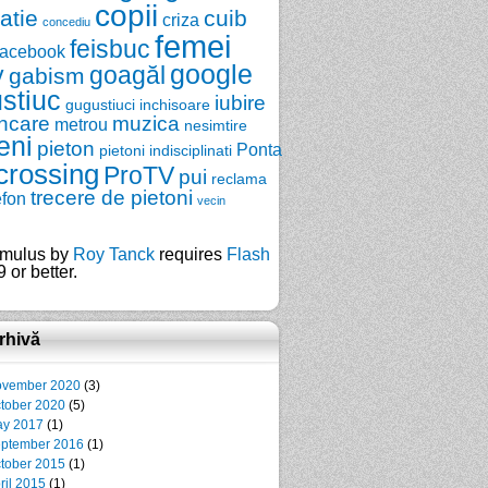
copii
zatie
cuib
criza
concediu
femei
feisbuc
facebook
google
y
goagăl
gabism
stiuc
iubire
gugustiuci
inchisoare
ncare
muzica
metrou
nesimtire
eni
pieton
Ponta
pietoni indisciplinati
crossing
ProTV
pui
reclama
trecere de pietoni
efon
vecin
mulus by
Roy Tanck
requires
Flash
 or better.
rhivă
vember 2020
(3)
tober 2020
(5)
y 2017
(1)
ptember 2016
(1)
tober 2015
(1)
ril 2015
(1)