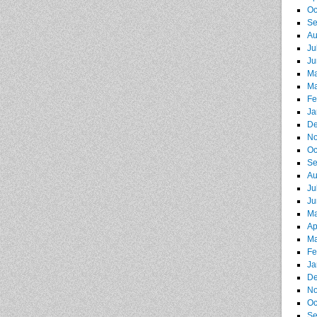
Oc
Se
Au
Ju
Ju
Ma
Ma
Fe
Ja
De
No
Oc
Se
Au
Ju
Ju
Ma
Ap
Ma
Fe
Ja
De
No
Oc
Se