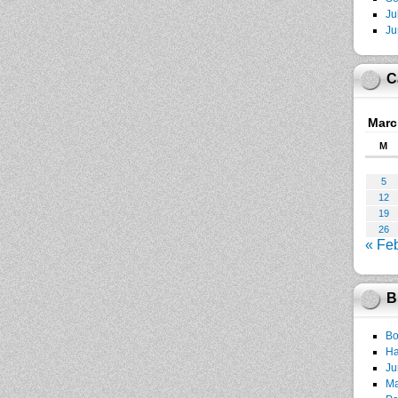
Ju
Ju
C
Marc
M
5
12
19
26
« Fe
B
Bo
Ha
Ju
Ma