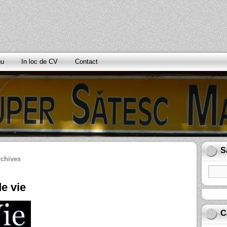
gu
In loc de CV
Contact
S
rchives
e vie
C