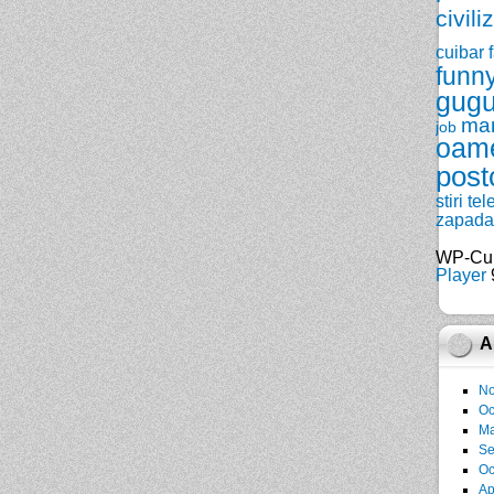
civili
cuibar
funn
gugu
ma
job
oam
post
stiri
tel
zapada
WP-Cu
Player
9
A
No
Oc
Ma
Se
Oc
Ap