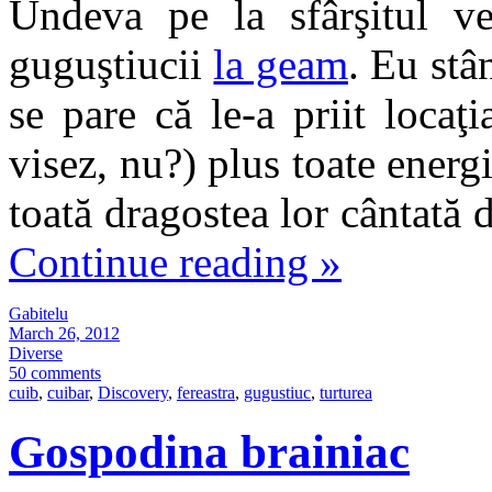
Undeva pe la sfârşitul v
guguştiucii
la geam
. Eu stâ
se pare că le-a priit locaţ
visez, nu?) plus toate energi
toată dragostea lor cântată 
Continue reading
»
Gabitelu
March 26, 2012
Diverse
50 comments
cuib
,
cuibar
,
Discovery
,
fereastra
,
gugustiuc
,
turturea
Gospodina brainiac