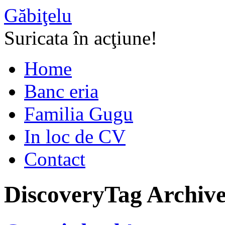
Găbiţelu
Suricata în acţiune!
Home
Banc eria
Familia Gugu
In loc de CV
Contact
Discovery
Tag Archive