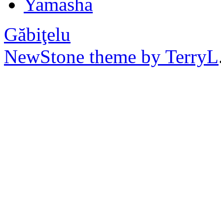
Yamasha
Găbiţelu
NewStone theme by TerryL