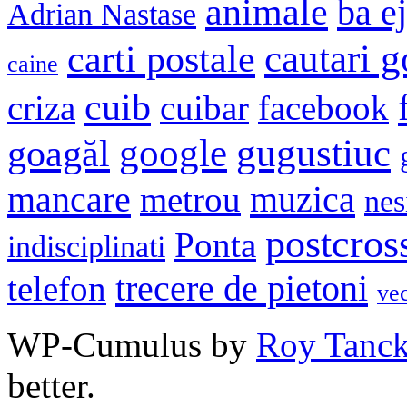
animale
ba e
Adrian Nastase
cautari 
carti postale
caine
cuib
criza
cuibar
facebook
google
gugustiuc
goagăl
mancare
muzica
metrou
nes
postcros
Ponta
indisciplinati
trecere de pietoni
telefon
ve
WP-Cumulus by
Roy Tanc
better.