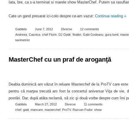
Iata, bre, ca s-a terminat si marele show MasterChef. Putem sa rasuflam
Cate un gand presarat ici-colo despre ce-am vazut:
Continue reading
»
Gabitelu
June 7, 2012
Diverse
12 comments
Andreea
,
Casnica
,
chef Florin
,
DJ Optik
,
finalist
,
Gabi Godeanu
,
gura lumii
,
maste
taximetrist
MasterChef cu un praf de aroganţă
Deabia duminică am văzut în reluare Masterchef de la ProTV care este in
pentru că marţea trecută am fost la concertul aniversar Viţa de vi
postări. Dar, după atâta reclamă, să zic şi două vorbe despre cum îmi 
Gabitelu
March 27, 2012
Diverse
11 comments
chef
,
gatit
,
mancare
,
masterchef
,
ProTV
,
Razvan Fodor
,
show