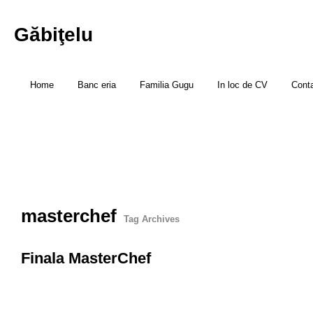
Găbiţelu
Home
Banc eria
Familia Gugu
In loc de CV
Cont
masterchef
Tag Archives
Finala MasterChef