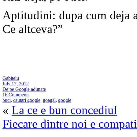
Aptitudini: dupa cum deja ati
Ce altceva?”
Gabitelu
July 17, 2012
De pe Google adunate
16 Comments
buci
,
cautari google
,
goagăl
,
google
«
La ce e bun concediul
Fiecare dintre noi e compati