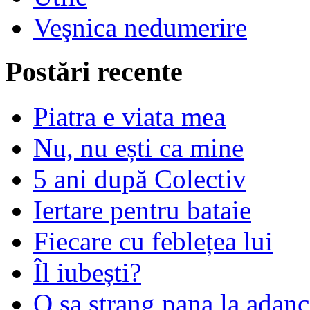
Veşnica nedumerire
Postări recente
Piatra e viata mea
Nu, nu ești ca mine
5 ani după Colectiv
Iertare pentru bataie
Fiecare cu feblețea lui
Îl iubești?
O sa strang pana la adanc