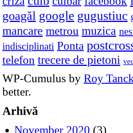
cuib
criza
cuibar
facebook
google
gugustiuc
goagăl
mancare
muzica
metrou
nes
postcros
Ponta
indisciplinati
trecere de pietoni
telefon
ve
WP-Cumulus by
Roy Tanc
better.
Arhivă
November 2020
(3)