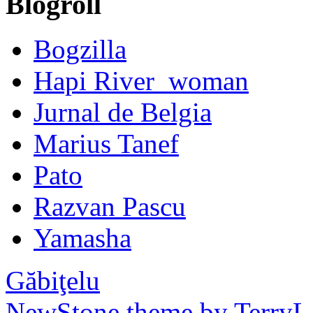
Blogroll
Bogzilla
Hapi River_woman
Jurnal de Belgia
Marius Tanef
Pato
Razvan Pascu
Yamasha
Găbiţelu
NewStone theme by TerryL