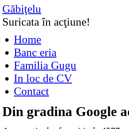
Găbiţelu
Suricata în acţiune!
Home
Banc eria
Familia Gugu
In loc de CV
Contact
Din gradina Google a