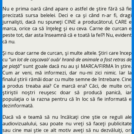
Nu e prima oară când apare o astfel de ştire fără să fie
precizată sursa belelei. Deci e ca şi când n-ar fi, dragi
jurnalişti, dacă nu spuneţi CINE a producătorul, CARE e
marca, orice ca să înţeleg şi eu ceva. Carne de curcan e
peste tot, dar asta înseamnă că e toată la fel?! Nu, evident
că nu.
Şi nu doar carne de curcan, şi multe altele. Ştiri care încep
cu
“un lot de caşcaval/ ouă/ hrană de animale a fost retras de
pe piaţă”
sunt goale dacă nu au şi MARCA/FIRMA în ştire.
Cum ar veni, mă informezi, dar nu-mi zici nimic. Iar la
finalul ştirii rămâi doar cu multe semne de întrebare. Cine
a produs treaba aia? Ce marcă era? Căci, de multe ori,
ştiriştii noştri reuşesc doar să producă panică, iar
populaţia o ia razna pentru că în loc să fie informată e
dezinformată.
Dacă vă e teamă să nu încălcaţi cine ştie ce reguli ale
audiovizualului, sau poate nu vreţi să faceţi publicitate
sau cine mai ştie ce alt motiv aveţi să nu dezvăluiţi, ori