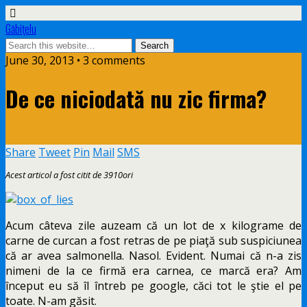
Găbiţelu
June 30, 2013 • 3 comments
De ce niciodată nu zic firma?
Share
Tweet
Pin
Mail
SMS
Acest articol a fost citit de 3910ori
Acum câteva zile auzeam că un lot de x kilograme de
carne de curcan a fost retras de pe piaţă sub suspiciunea
că ar avea salmonella. Nasol. Evident. Numai că n-a zis
nimeni de la ce firmă era carnea, ce marcă era? Am
început eu să îl întreb pe google, căci tot le ştie el pe
toate. N-am găsit.