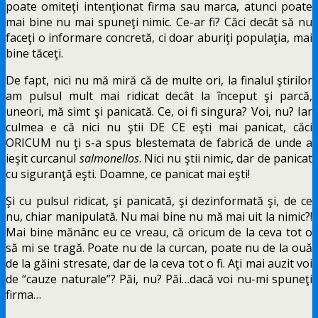
poate omiteţi intenţionat firma sau marca, atunci poate
mai bine nu mai spuneţi nimic. Ce-ar fi? Căci decât să nu
faceţi o informare concretă, ci doar aburiţi populaţia, mai
bine tăceţi.
De fapt, nici nu mă miră că de multe ori, la finalul ştirilor
am pulsul mult mai ridicat decât la început şi parcă,
uneori, mă simt şi panicată. Ce, oi fi singura? Voi, nu? Iar
culmea e că nici nu ştii DE CE eşti mai panicat, căci
ORICUM nu ţi s-a spus blestemata de fabrică de unde a
ieşit curcanul
salmonellos
. Nici nu ştii nimic, dar de panicat
cu siguranţă eşti. Doamne, ce panicat mai eşti!
Şi cu pulsul ridicat, şi panicată, şi dezinformată şi, de ce
nu, chiar manipulată. Nu mai bine nu mă mai uit la nimic?!
Mai bine mănânc eu ce vreau, că oricum de la ceva tot o
să mi se tragă. Poate nu de la curcan, poate nu de la ouă
de la găini stresate, dar de la ceva tot o fi. Aţi mai auzit voi
de “cauze naturale”? Păi, nu? Păi…dacă voi nu-mi spuneţi
firma…