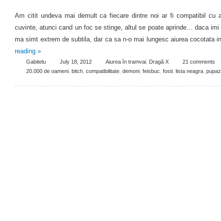
Am citit undeva mai demult ca fiecare dintre noi ar fi compatibil cu 
cuvinte, atunci cand un foc se stinge, altul se poate aprinde… daca imi in
ma simt extrem de subtila, dar ca sa n-o mai lungesc aiurea cocotata in
reading
»
Gabitelu
July 18, 2012
Aiurea în tramvai
,
Dragă X
21 comments
20.000 de oameni
,
bitch
,
compatibilitate
,
demoni
,
feisbuc
,
fosti
,
lista neagra
,
pupaz