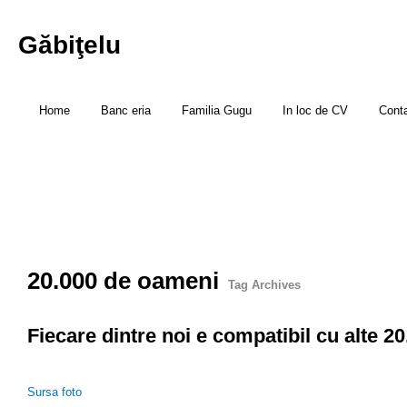
Găbiţelu
Home
Banc eria
Familia Gugu
In loc de CV
Cont
20.000 de oameni
Tag Archives
Fiecare dintre noi e compatibil cu alte 2
Sursa foto