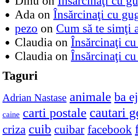
Dinu
on
Însărcinaţi cu g
Ada
on
Însărcinaţi cu gu
pezo
on
Cum să te simţi 
Claudia
on
Însărcinaţi cu
Claudia
on
Însărcinaţi cu
Taguri
animale
ba e
Adrian Nastase
cautari 
carti postale
caine
cuib
criza
cuibar
facebook