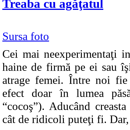
Treaba cu agăţatul
Sursa foto
Cei mai neexperimentaţi in
haine de firmă pe ei sau îş
atrage femei. Între noi fi
efect doar în lumea păsă
“cocoş”). Aducând creasta 
cât de ridicoli puteţi fi. Dar