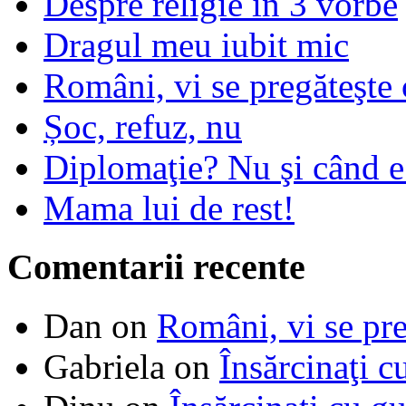
Despre religie in 3 vorbe
Dragul meu iubit mic
Români, vi se pregăteşte 
Șoc, refuz, nu
Diplomaţie? Nu şi când 
Mama lui de rest!
Comentarii recente
Dan
on
Români, vi se pre
Gabriela
on
Însărcinaţi c