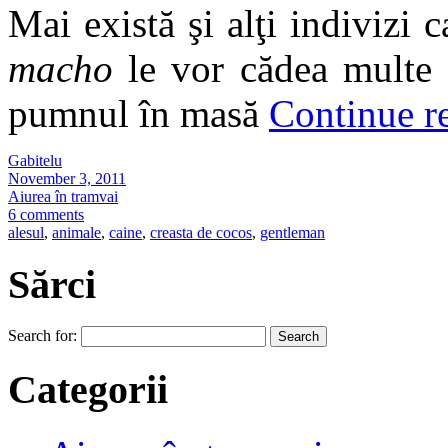
Mai există şi alţi indivizi 
macho
le vor cădea multe 
pumnul în masă
Continue r
Gabitelu
November 3, 2011
Aiurea în tramvai
6 comments
alesul
,
animale
,
caine
,
creasta de cocos
,
gentleman
Sărci
Search for:
Categorii