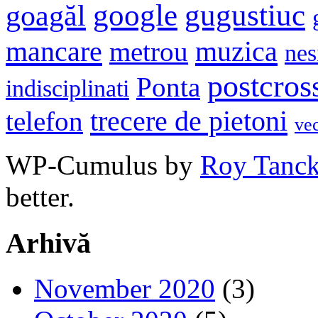
google
gugustiuc
goagăl
mancare
muzica
metrou
nes
postcros
Ponta
indisciplinati
trecere de pietoni
telefon
ve
WP-Cumulus by
Roy Tanc
better.
Arhivă
November 2020
(3)