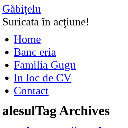
Găbiţelu
Suricata în acţiune!
Home
Banc eria
Familia Gugu
In loc de CV
Contact
alesul
Tag Archives