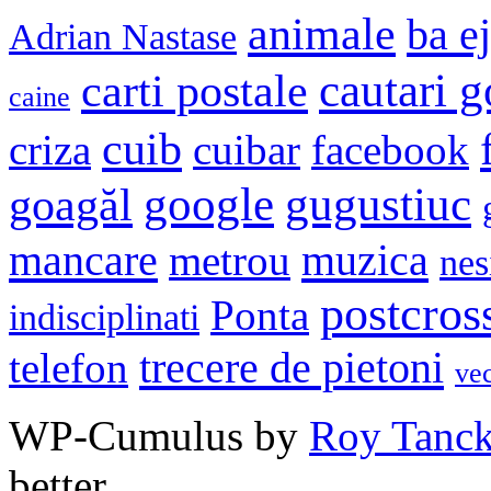
animale
ba e
Adrian Nastase
cautari 
carti postale
caine
cuib
criza
cuibar
facebook
google
gugustiuc
goagăl
mancare
muzica
metrou
nes
postcros
Ponta
indisciplinati
trecere de pietoni
telefon
ve
WP-Cumulus by
Roy Tanc
better.