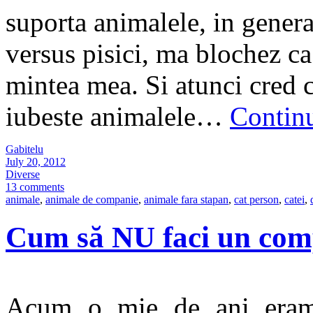
suporta animalele, in genera
versus pisici, ma blochez ca
mintea mea. Si atunci cred c
iubeste animalele…
Contin
Gabitelu
July 20, 2012
Diverse
13 comments
animale
,
animale de companie
,
animale fara stapan
,
cat person
,
catei
,
Cum să NU faci un com
Acum o mie de ani eram 