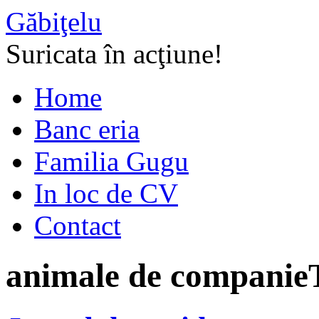
Găbiţelu
Suricata în acţiune!
Home
Banc eria
Familia Gugu
In loc de CV
Contact
animale de companie