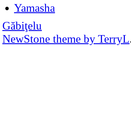
Yamasha
Găbiţelu
NewStone theme by TerryL