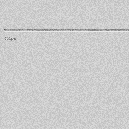
Găbiţelu