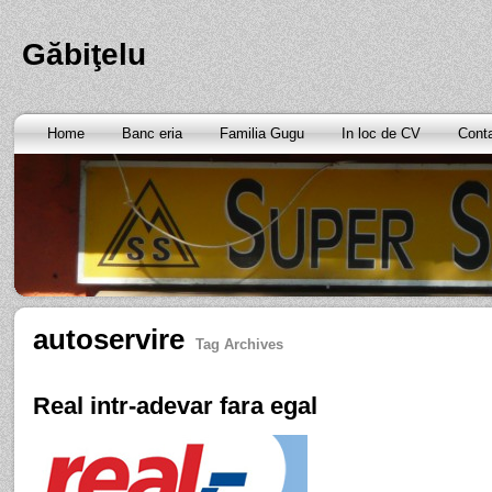
Găbiţelu
Home
Banc eria
Familia Gugu
In loc de CV
Cont
autoservire
Tag Archives
Real intr-adevar fara egal