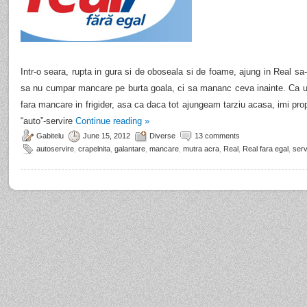
Intr-o seara, rupta in gura si de oboseala si de foame, ajung in Real sa-
sa nu cumpar mancare pe burta goala, ci sa mananc ceva inainte. Ca 
fara mancare in frigider, asa ca daca tot ajungeam tarziu acasa, imi prop
“auto”-servire
Continue reading
»
Gabitelu
June 15, 2012
Diverse
13 comments
autoservire
,
crapelnita
,
galantare
,
mancare
,
mutra acra
,
Real
,
Real fara egal
,
serv