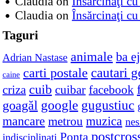
Claudia
on
Însărcinaţi cu
Claudia
on
Însărcinaţi cu
Taguri
animale
ba e
Adrian Nastase
cautari 
carti postale
caine
cuib
criza
cuibar
facebook
google
gugustiuc
goagăl
mancare
muzica
metrou
nes
postcros
Ponta
indisciplinati