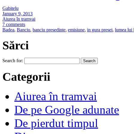
Gabitelu
January 9, 2013
Aiurea în tramvai
7 comments
Badea
,
Banciu
,
banciu presedinte
,
emisiune
,
in gura presei
,
lumea lui
Sărci
Search for:
Categorii
Aiurea în tramvai
De pe Google adunate
De pierdut timpul