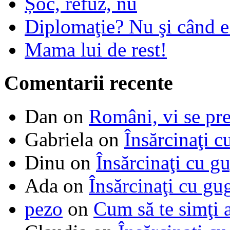
Șoc, refuz, nu
Diplomaţie? Nu şi când 
Mama lui de rest!
Comentarii recente
Dan
on
Români, vi se pre
Gabriela
on
Însărcinaţi c
Dinu
on
Însărcinaţi cu g
Ada
on
Însărcinaţi cu gu
pezo
on
Cum să te simţi 