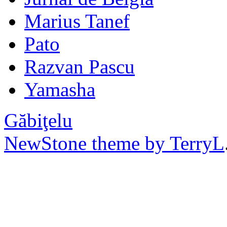
Marius Tanef
Pato
Razvan Pascu
Yamasha
Găbiţelu
NewStone theme by TerryL