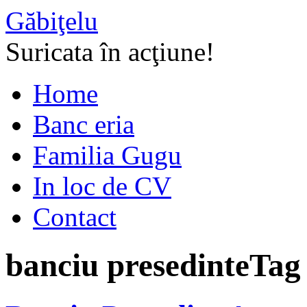
Găbiţelu
Suricata în acţiune!
Home
Banc eria
Familia Gugu
In loc de CV
Contact
banciu presedinte
Tag