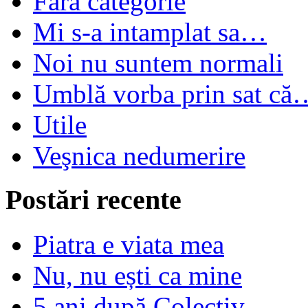
Fără categorie
Mi s-a intamplat sa…
Noi nu suntem normali
Umblă vorba prin sat că
Utile
Veşnica nedumerire
Postări recente
Piatra e viata mea
Nu, nu ești ca mine
5 ani după Colectiv