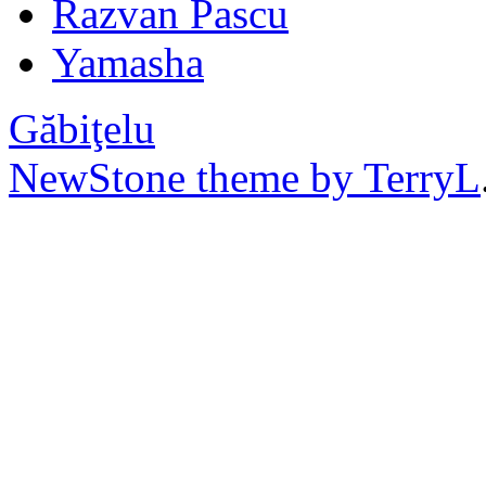
Razvan Pascu
Yamasha
Găbiţelu
NewStone theme by TerryL