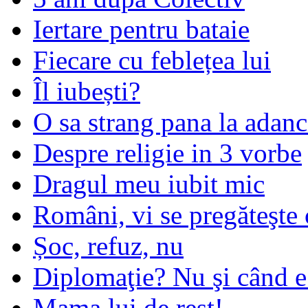
Iertare pentru bataie
Fiecare cu feblețea lui
Îl iubești?
O sa strang pana la adanc
Despre religie in 3 vorbe
Dragul meu iubit mic
Români, vi se pregăteşte 
Șoc, refuz, nu
Diplomaţie? Nu şi când 
Mama lui de rest!