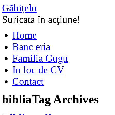
Găbiţelu
Suricata în acţiune!
Home
Banc eria
Familia Gugu
In loc de CV
Contact
biblia
Tag Archives