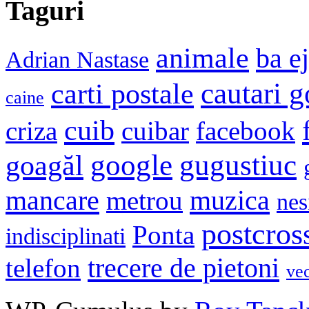
Taguri
animale
ba e
Adrian Nastase
cautari 
carti postale
caine
cuib
criza
cuibar
facebook
google
gugustiuc
goagăl
mancare
muzica
metrou
nes
postcros
Ponta
indisciplinati
trecere de pietoni
telefon
ve