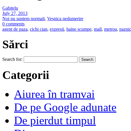
Gabitelu
July 27, 2013
Noi nu suntem normali
,
Veşnica nedumerire
0 comments
agent de paza
,
cichi cian
,
expresii
,
haine scumpe
,
mall
,
metrou
,
pazni
Sărci
Search for:
Categorii
Aiurea în tramvai
De pe Google adunate
De pierdut timpul