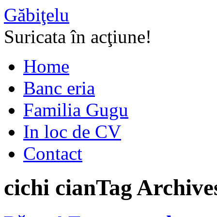
Găbiţelu
Suricata în acţiune!
Home
Banc eria
Familia Gugu
In loc de CV
Contact
cichi cian
Tag Archive