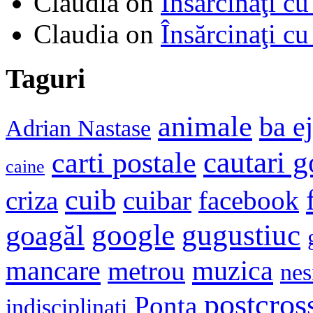
Claudia
on
Însărcinaţi cu
Claudia
on
Însărcinaţi cu
Taguri
animale
ba e
Adrian Nastase
cautari 
carti postale
caine
cuib
criza
cuibar
facebook
google
gugustiuc
goagăl
mancare
muzica
metrou
nes
postcros
Ponta
indisciplinati