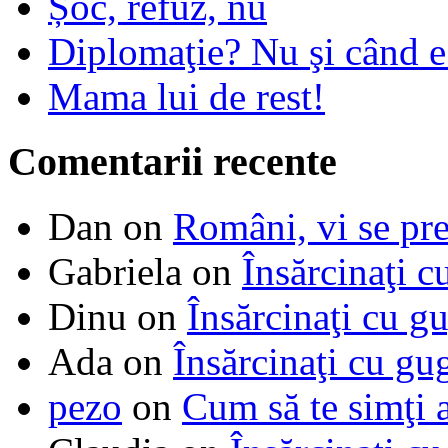
Șoc, refuz, nu
Diplomaţie? Nu şi când 
Mama lui de rest!
Comentarii recente
Dan
on
Români, vi se pre
Gabriela
on
Însărcinaţi c
Dinu
on
Însărcinaţi cu g
Ada
on
Însărcinaţi cu gu
pezo
on
Cum să te simţi 