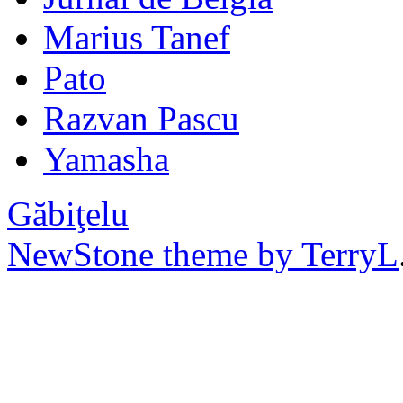
Marius Tanef
Pato
Razvan Pascu
Yamasha
Găbiţelu
NewStone theme by TerryL