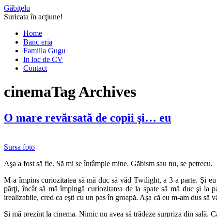
Găbiţelu
Suricata în acţiune!
Home
Banc eria
Familia Gugu
In loc de CV
Contact
cinema
Tag Archives
O mare revărsată de copii şi… eu
Sursa foto
Aşa a fost să fie. Să mi se întâmple mine. Găbism sau nu, se petrecu.
M-a împins curiozitatea să mă duc să văd Twilight, a 3-a parte. Şi eu ca
părţi, încât să mă împingă curiozitatea de la spate să mă duc şi la part
irealizabile, cred ca eşti cu un pas în groapă. Aşa că eu m-am dus să v
Şi mă prezint la cinema. Nimic nu avea să trădeze surpriza din sală. 