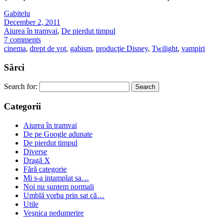
Gabitelu
December 2, 2011
Aiurea în tramvai
,
De pierdut timpul
7 comments
cinema
,
drept de vot
,
gabism
,
producţie Disney
,
Twilight
,
vampiri
Sărci
Search for:
Categorii
Aiurea în tramvai
De pe Google adunate
De pierdut timpul
Diverse
Dragă X
Fără categorie
Mi s-a intamplat sa…
Noi nu suntem normali
Umblă vorba prin sat că…
Utile
Veşnica nedumerire