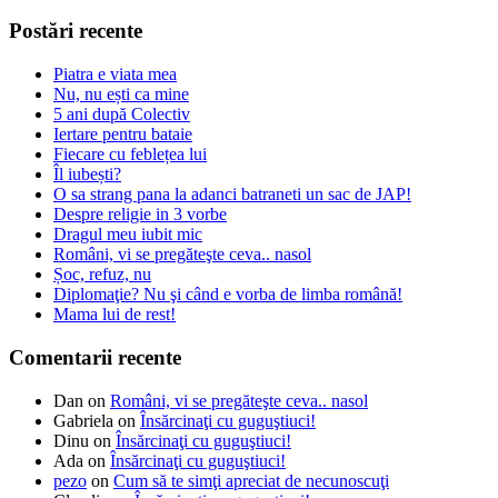
Postări recente
Piatra e viata mea
Nu, nu ești ca mine
5 ani după Colectiv
Iertare pentru bataie
Fiecare cu feblețea lui
Îl iubești?
O sa strang pana la adanci batraneti un sac de JAP!
Despre religie in 3 vorbe
Dragul meu iubit mic
Români, vi se pregăteşte ceva.. nasol
Șoc, refuz, nu
Diplomaţie? Nu şi când e vorba de limba română!
Mama lui de rest!
Comentarii recente
Dan
on
Români, vi se pregăteşte ceva.. nasol
Gabriela
on
Însărcinaţi cu guguştiuci!
Dinu
on
Însărcinaţi cu guguştiuci!
Ada
on
Însărcinaţi cu guguştiuci!
pezo
on
Cum să te simţi apreciat de necunoscuţi