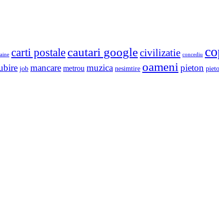
co
cautari google
carti postale
civilizatie
aine
concediu
oameni
ubire
mancare
muzica
pieton
metrou
job
nesimtire
pieto