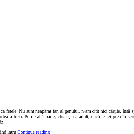
 fetele. Nu sunt neapărat fan al genului, n-am citit nici cărţile, însă sp
ea a treia. Pe de altă parte, chiar şi ca adult, dacă te iei prea în seri
ăz.
Când intru
Continue reading
»