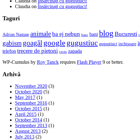
Claudia
on
Însărcinaţi cu guguştiuci!
Claudia
on
Însărcinaţi cu guguştiuci!
Taguri
blog
animale
ba ej nebun
Bucuresti
bani
Adrian Nastase
banc
c
google
gugustiuc
goagăl
gabism
i
gugustiuci
inchisoare
trecere de pietoni
telefon
zapada
vecin
WP-Cumulus by
Roy Tanck
requires
Flash Player
9 or better.
Arhivă
November 2020
(3)
October 2020
(5)
May 2017
(1)
September 2016
(1)
October 2015
(1)
April 2015
(1)
October 2014
(1)
September 2013
(1)
August 2013
(2)
July 2013
(2)