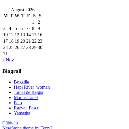
August 2026
M
T
W
T
F
S
S
1
2
3
4
5
6
7
8
9
10
11
12
13
14
15
16
17
18
19
20
21
22
23
24
25
26
27
28
29
30
31
« Nov
Blogroll
Bogzilla
Hapi River_woman
Jurnal de Belgia
Marius Tanef
Pato
Razvan Pascu
Yamasha
Găbiţelu
NewStone theme by TerryL
.