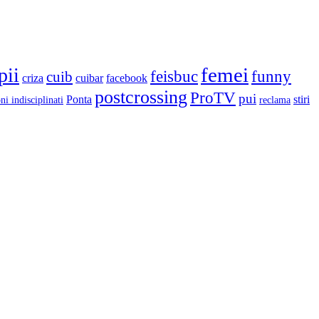
femei
pii
feisbuc
funny
cuib
criza
cuibar
facebook
postcrossing
ProTV
pui
Ponta
stiri
ni indisciplinati
reclama