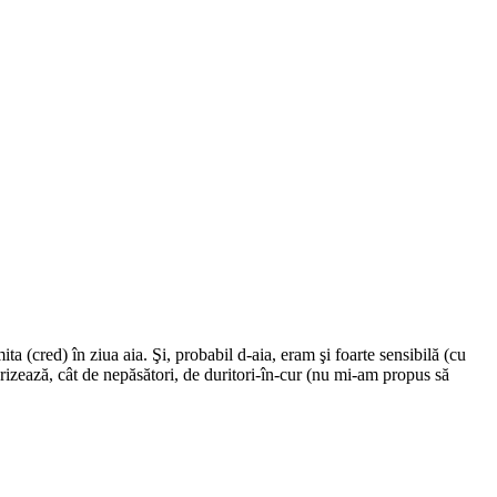
a (cred) în ziua aia. Şi, probabil d-aia, eram şi foarte sensibilă (cu
terizează, cât de nepăsători, de duritori-în-cur (nu mi-am propus să