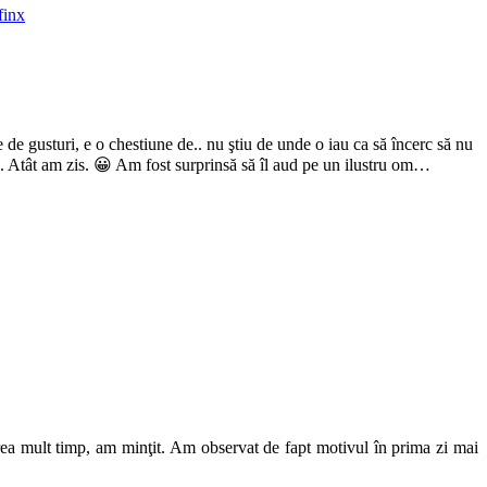
finx
 gusturi, e o chestiune de.. nu ştiu de unde o iau ca să încerc să nu
lu. Atât am zis. 😀 Am fost surprinsă să îl aud pe un ilustru om…
prea mult timp, am minţit. Am observat de fapt motivul în prima zi mai