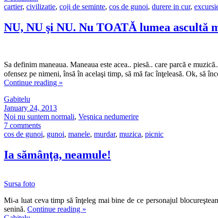
cartier
,
civilizatie
,
coji de seminte
,
cos de gunoi
,
durere in cur
,
excursi
NU, NU şi NU. Nu TOATĂ lumea ascultă m
Sa definim maneaua. Maneaua este acea.. piesă.. care parcă e muzică.
ofensez pe nimeni, însă în acelaşi timp, să mă fac înţeleasă. Ok, să în
Continue reading
»
Gabitelu
January 24, 2013
Noi nu suntem normali
,
Veşnica nedumerire
7 comments
cos de gunoi
,
gunoi
,
manele
,
murdar
,
muzica
,
picnic
Ia sămânţa, neamule!
Sursa foto
Mi-a luat ceva timp să înţeleg mai bine de ce personajul blocureştean
senină.
Continue reading
»
Gabitelu