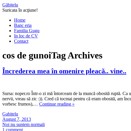
Găbiţelu
Suricata în acţiune!
Home
Banc eria
Familia Gugu
In loc de CV
Contact
cos de gunoi
Tag Archives
Încrederea mea în omenire pleacă.. vine..
Sursa: noper.ro Într-o zi mă întorceam de la muncă obosită ruptă. Ca un 
nervii, vreau să zic :)). Cred că tocmai pentru că eram obosită, am înce
vorbesc frumos),…
Continue reading
»
Gabitelu
August 7, 2013
Noi nu suntem normali
1 comment