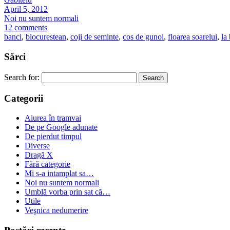
April 5, 2012
Noi nu suntem normali
12 comments
banci
,
blocurestean
,
coji de seminte
,
cos de gunoi
,
floarea soarelui
,
la
Sărci
Search for:
Categorii
Aiurea în tramvai
De pe Google adunate
De pierdut timpul
Diverse
Dragă X
Fără categorie
Mi s-a intamplat sa…
Noi nu suntem normali
Umblă vorba prin sat că…
Utile
Veşnica nedumerire