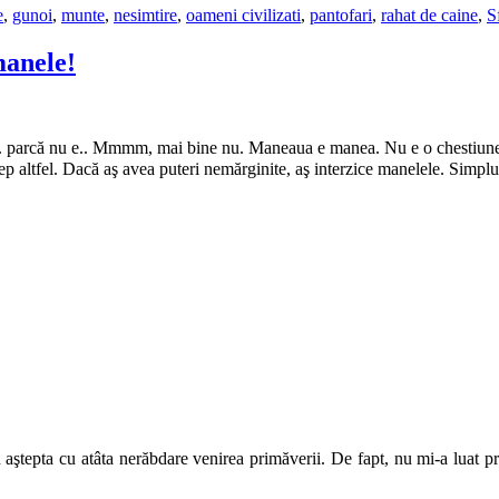
e
,
gunoi
,
munte
,
nesimtire
,
oameni civilizati
,
pantofari
,
rahat de caine
,
S
anele!
. parcă nu e.. Mmmm, mai bine nu. Maneaua e manea. Nu e o chestiune de
cep altfel. Dacă aş avea puteri nemărginite, aş interzice manelele. Simp
 aştepta cu atâta nerăbdare venirea primăverii. De fapt, nu mi-a luat 