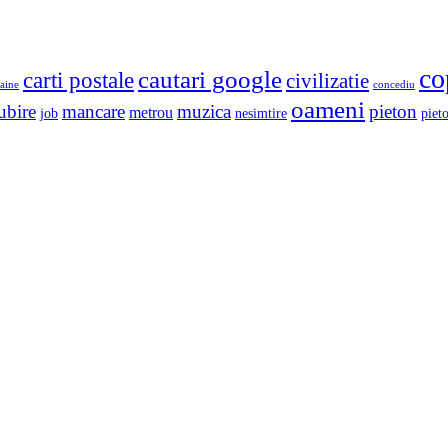
co
cautari google
carti postale
civilizatie
aine
concediu
oameni
ubire
mancare
muzica
pieton
metrou
job
nesimtire
pieto