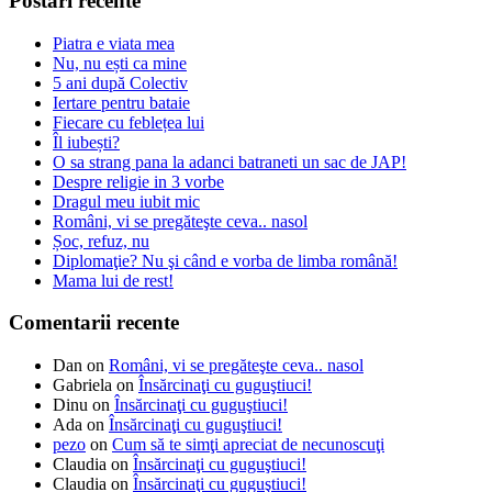
Postări recente
Piatra e viata mea
Nu, nu ești ca mine
5 ani după Colectiv
Iertare pentru bataie
Fiecare cu feblețea lui
Îl iubești?
O sa strang pana la adanci batraneti un sac de JAP!
Despre religie in 3 vorbe
Dragul meu iubit mic
Români, vi se pregăteşte ceva.. nasol
Șoc, refuz, nu
Diplomaţie? Nu şi când e vorba de limba română!
Mama lui de rest!
Comentarii recente
Dan
on
Români, vi se pregăteşte ceva.. nasol
Gabriela
on
Însărcinaţi cu guguştiuci!
Dinu
on
Însărcinaţi cu guguştiuci!
Ada
on
Însărcinaţi cu guguştiuci!
pezo
on
Cum să te simţi apreciat de necunoscuţi
Claudia
on
Însărcinaţi cu guguştiuci!
Claudia
on
Însărcinaţi cu guguştiuci!