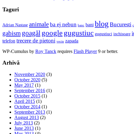
Taguri
blog
animale
ba ej nebun
Bucuresti
bani
Adrian Nastase
banc
c
google
gugustiuc
goagăl
gabism
i
gugustiuci
inchisoare
trecere de pietoni
telefon
zapada
vecin
WP-Cumulus by
Roy Tanck
requires
Flash Player
9 or better.
Arhivă
November 2020
(3)
October 2020
(5)
May 2017
(1)
September 2016
(1)
October 2015
(1)
April 2015
(1)
October 2014
(1)
September 2013
(1)
August 2013
(2)
July 2013
(2)
June 2013
(1)
May 2013
(4)