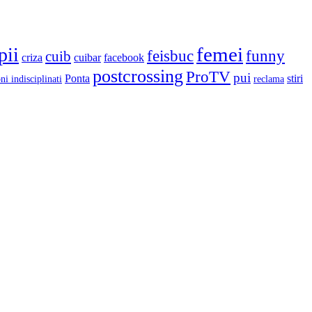
femei
pii
feisbuc
funny
cuib
criza
cuibar
facebook
postcrossing
ProTV
pui
Ponta
stiri
ni indisciplinati
reclama