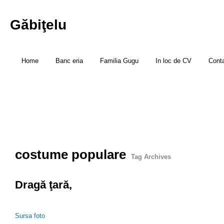
Găbiţelu
Home
Banc eria
Familia Gugu
In loc de CV
Cont
costume populare
Tag Archives
Dragă ţară,
Sursa foto