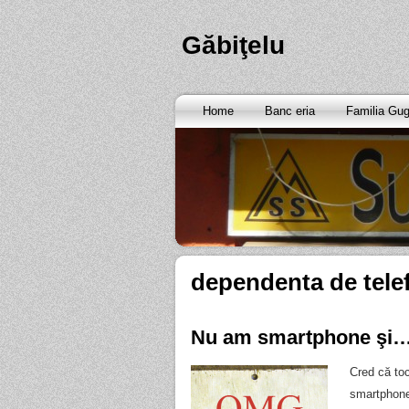
Găbiţelu
Home
Banc eria
Familia Gu
dependenta de tele
Nu am smartphone şi…
Cred că to
smartphone