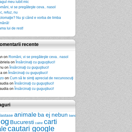
agul meu iubit mic
mâni, vi se pregăteşte ceva.. nasol
c, refuz, nu
plomaţie? Nu şi când e vorba de limba
mână!
ma lui de rest!
omentarii recente
an
on
Români, vi se pregăteşte ceva.. nasol
briela
on
Însărcinaţi cu guguştiuci!
nu
on
Însărcinaţi cu guguştiuci!
da
on
Însărcinaţi cu guguştiuci!
zo
on
Cum să te simţi apreciat de necunoscuţi
audia
on
Însărcinaţi cu guguştiuci!
audia
on
Însărcinaţi cu guguştiuci!
aguri
animale
ba ej nebun
Nastase
banc
log
carti
Bucuresti
caine
cautari google
ale