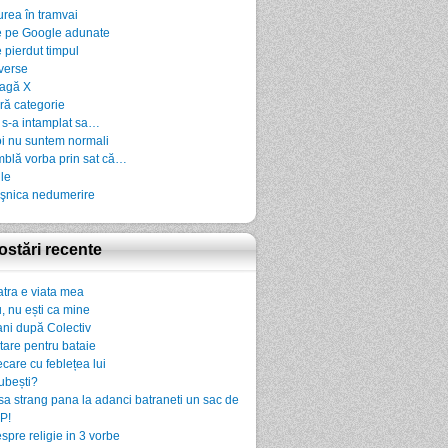
urea în tramvai
 pe Google adunate
 pierdut timpul
verse
agă X
ră categorie
 s-a intamplat sa…
i nu suntem normali
blă vorba prin sat că…
ile
şnica nedumerire
ostări recente
atra e viata mea
, nu ești ca mine
ani după Colectiv
rtare pentru bataie
ecare cu feblețea lui
iubești?
sa strang pana la adanci batraneti un sac de
P!
spre religie in 3 vorbe