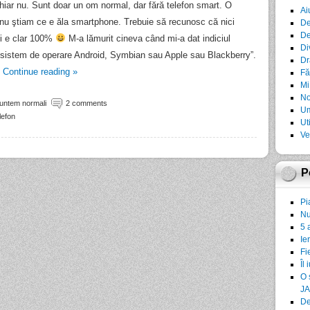
chiar nu. Sunt doar un om normal, dar fără telefon smart. O
Ai
 nu ştiam ce e ăla smartphone. Trebuie să recunosc că nici
De
De
i e clar 100%
M-a lămurit cineva când mi-a dat indiciul
Di
u sistem de operare Android, Symbian sau Apple sau Blackberry”.
Dr
…
Continue reading
»
Fă
Mi
No
suntem normali
2 comments
Um
lefon
Ut
Ve
P
Pi
Nu
5 
Ie
Fi
Îl 
O 
JA
De