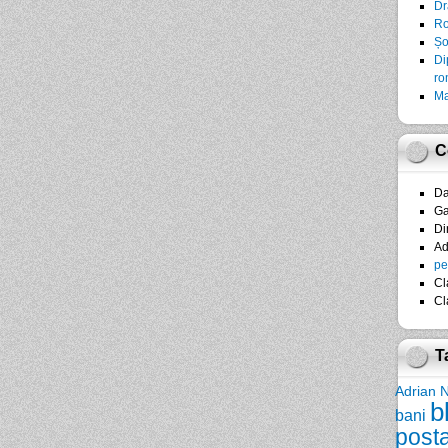
Dr
Ro
Șo
Di
ro
Ma
C
D
Ga
Di
A
pe
Cl
Cl
T
Adrian 
b
bani
post