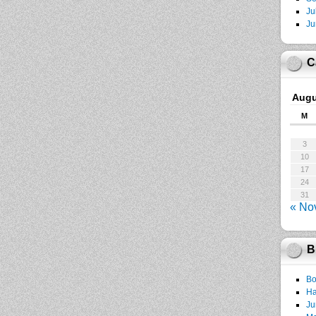
Ju
Ju
C
Augu
M
3
10
17
24
31
« No
B
Bo
Ha
Ju