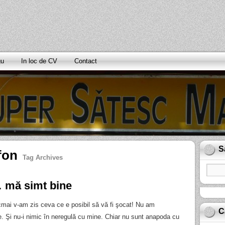
gu
In loc de CV
Contact
S
fon
Tag Archives
 mă simt bine
cmai v-am zis ceva ce e posibil să vă fi şocat! Nu am
C
. Şi nu-i nimic în neregulă cu mine. Chiar nu sunt anapoda cu