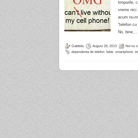
timpurile, 
vreme nici
acum nu-m
“telefon c
No, bine,
Gabitelu
August 28, 2013
Noi nu 
dependenta de telefon
,
fobie
,
smartphone
,
te