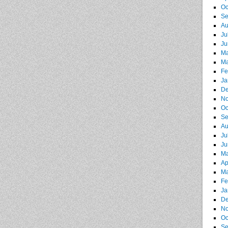
Oc
Se
Au
Ju
Ju
Ma
Ma
Fe
Ja
De
No
Oc
Se
Au
Ju
Ju
Ma
Ap
Ma
Fe
Ja
De
No
Oc
Se