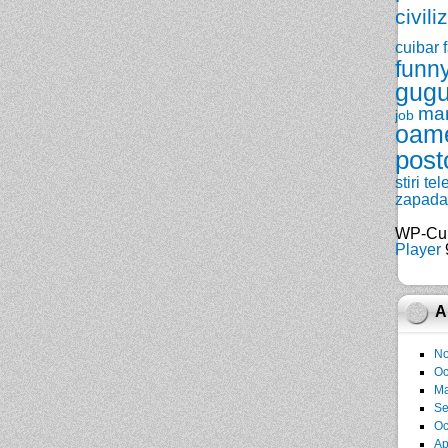
civili
cuibar
funn
gugu
ma
job
oam
post
stiri
tel
zapada
WP-Cu
Player
9
A
No
Oc
Ma
Se
Oc
Ap