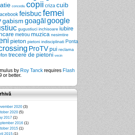
copii
zatie
cuib
criza
concediu
femei
feisbuc
facebook
google
y
goagăl
gabism
stiuc
iubire
gugustiuci
inchisoare
ncare
muzica
metrou
nesimtire
eni
pieton
Ponta
pietoni indisciplinati
crossing
ProTV
pui
reclama
trecere de pietoni
efon
vecin
mulus by
Roy Tanck
requires
Flash
 or better.
rhivă
vember 2020
(3)
tober 2020
(5)
y 2017
(1)
ptember 2016
(1)
tober 2015
(1)
ril 2015
(1)