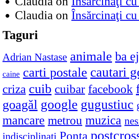
Claudia
on
Însărcinaţi cu
Claudia
on
Însărcinaţi cu
Taguri
animale
ba e
Adrian Nastase
cautari 
carti postale
caine
cuib
criza
cuibar
facebook
google
gugustiuc
goagăl
mancare
muzica
metrou
nes
postcros
Ponta
indisciplinati