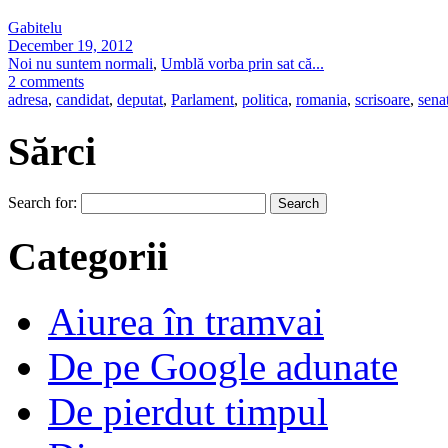
Gabitelu
December 19, 2012
Noi nu suntem normali
,
Umblă vorba prin sat că...
2 comments
adresa
,
candidat
,
deputat
,
Parlament
,
politica
,
romania
,
scrisoare
,
sena
Sărci
Search for:
Categorii
Aiurea în tramvai
De pe Google adunate
De pierdut timpul