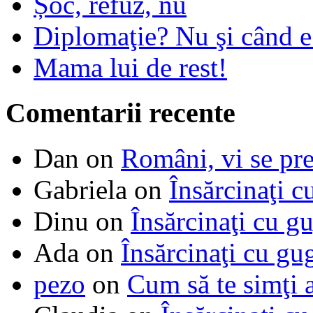
Șoc, refuz, nu
Diplomaţie? Nu şi când 
Mama lui de rest!
Comentarii recente
Dan
on
Români, vi se pre
Gabriela
on
Însărcinaţi c
Dinu
on
Însărcinaţi cu g
Ada
on
Însărcinaţi cu gu
pezo
on
Cum să te simţi 