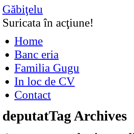
Găbiţelu
Suricata în acţiune!
Home
Banc eria
Familia Gugu
In loc de CV
Contact
deputat
Tag Archives