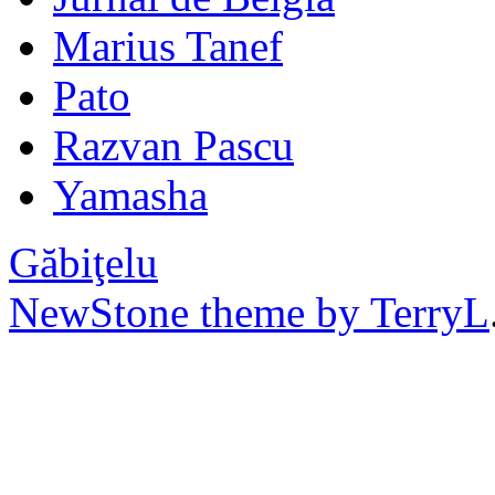
Marius Tanef
Pato
Razvan Pascu
Yamasha
Găbiţelu
NewStone theme by TerryL