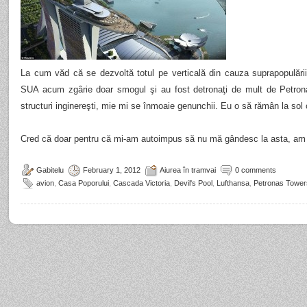
La cum văd că se dezvoltă totul pe verticală din cauza suprapopulării 
SUA acum zgârie doar smogul şi au fost detronaţi de mult de Petrona
structuri inginereşti, mie mi se înmoaie genunchii. Eu o să rămân la sol 
Cred că doar pentru că mi-am autoimpus să nu mă gândesc la asta, am
Gabitelu
February 1, 2012
Aiurea în tramvai
0 comments
avion
,
Casa Poporului
,
Cascada Victoria
,
Devil's Pool
,
Lufthansa
,
Petronas Tower