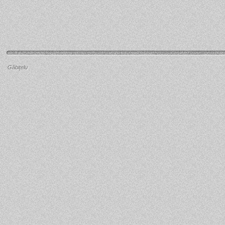
Găbiţelu