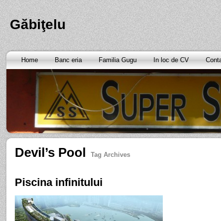
Găbiţelu
Home
Banc eria
Familia Gugu
In loc de CV
Cont
Devil’s Pool
Tag Archives
Piscina infinitului