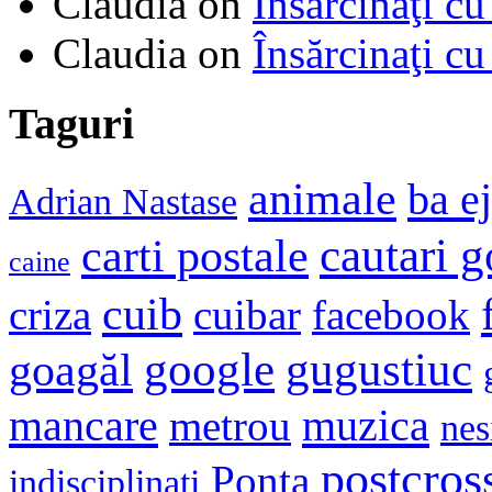
Claudia
on
Însărcinaţi cu
Claudia
on
Însărcinaţi cu
Taguri
animale
ba e
Adrian Nastase
cautari 
carti postale
caine
cuib
criza
cuibar
facebook
google
gugustiuc
goagăl
mancare
muzica
metrou
nes
postcros
Ponta
indisciplinati