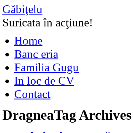
Găbiţelu
Suricata în acţiune!
Home
Banc eria
Familia Gugu
In loc de CV
Contact
Dragnea
Tag Archives