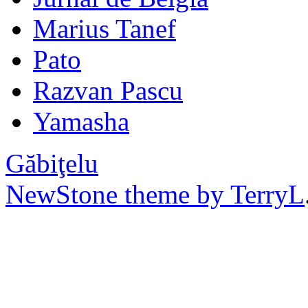
Marius Tanef
Pato
Razvan Pascu
Yamasha
Găbiţelu
NewStone theme by TerryL