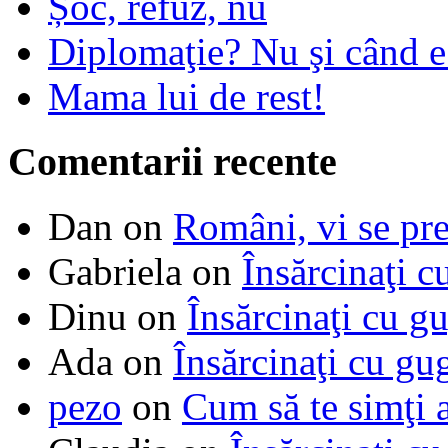
Șoc, refuz, nu
Diplomaţie? Nu şi când 
Mama lui de rest!
Comentarii recente
Dan
on
Români, vi se pre
Gabriela
on
Însărcinaţi c
Dinu
on
Însărcinaţi cu g
Ada
on
Însărcinaţi cu gu
pezo
on
Cum să te simţi 