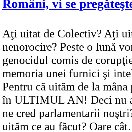
Români, vi se pregăteşte
Aţi uitat de Colectiv? Aţi u
nenorocire? Peste o lună v
genocidul comis de corupţie.
memoria unei furnici şi inte
Pentru că uităm de la mâna p
în ULTIMUL AN! Deci nu ac
ne cred parlamentarii noştri
uităm ce au făcut? Oare c