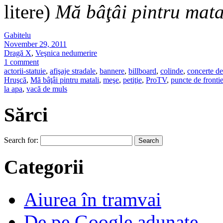
litere)
Mă bâţâi pintru mata
Gabitelu
November 29, 2011
Dragă X
,
Veşnica nedumerire
1 comment
actorii-statuie
,
afişaje stradale
,
bannere
,
billboard
,
colinde
,
concerte d
Hruşcă
,
Mă bâţâi pintru matali
,
meşe
,
petiţie
,
ProTV
,
puncte de fronti
la apa
,
vacă de muls
Sărci
Search for:
Categorii
Aiurea în tramvai
De pe Google adunate