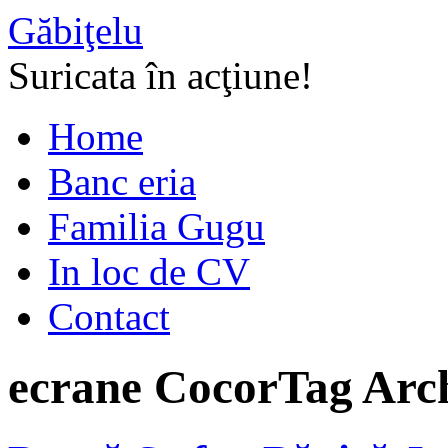
Găbiţelu
Suricata în acţiune!
Home
Banc eria
Familia Gugu
In loc de CV
Contact
ecrane Cocor
Tag Arc