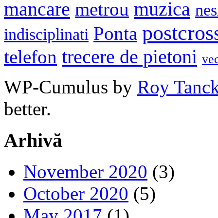
mancare
muzica
metrou
nes
postcros
Ponta
indisciplinati
trecere de pietoni
telefon
ve
WP-Cumulus by
Roy Tanc
better.
Arhivă
November 2020
(3)
October 2020
(5)
May 2017
(1)