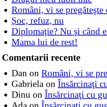
Români, vi se pregăteşte 
Șoc, refuz, nu
Diplomaţie? Nu şi când 
Mama lui de rest!
Comentarii recente
Dan
on
Români, vi se pre
Gabriela
on
Însărcinaţi c
Dinu
on
Însărcinaţi cu g
Ada
on
Însărcinaţi cu gu