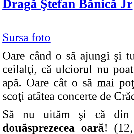
Dragă Ştefan Bănică Jr
Sursa foto
Oare când o să ajungi şi tu
ceilalţi, că ulciorul nu po
apă. Oare cât o să mai poţ
scoţi atâtea concerte de Cră
Să nu uităm şi că din 
douăsprezecea oară
! (12