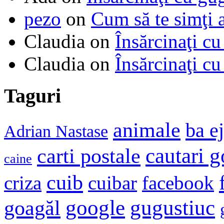
pezo
on
Cum să te simţi 
Claudia
on
Însărcinaţi cu
Claudia
on
Însărcinaţi cu
Taguri
animale
ba e
Adrian Nastase
cautari 
carti postale
caine
cuib
criza
cuibar
facebook
google
gugustiuc
goagăl