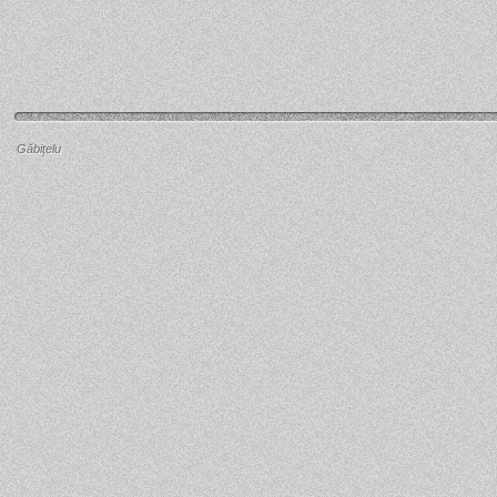
Găbiţelu