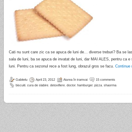
Cati nu sunt care zic ca se apuca de luni de… diverse treburi? Ba se las
sala de luni, ba se apuca de invatat de luni, dar MAI ALES, pentru ca e
luni. Pentru ca sezonul rece a fost lung, obrazul gros se facu.
Continue 
Gabitelu
April 23, 2012
Aiurea în tramvai
15 comments
biscuiti
,
cura de slabire
,
detoxifiere
,
doctor
,
hamburger
,
pizza
,
shaorma