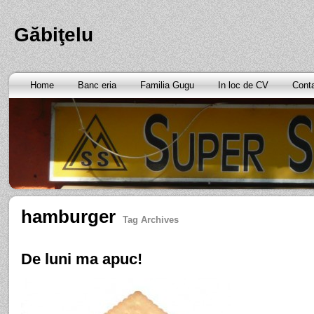
Găbiţelu
Home
Banc eria
Familia Gugu
In loc de CV
Cont
hamburger
Tag Archives
De luni ma apuc!