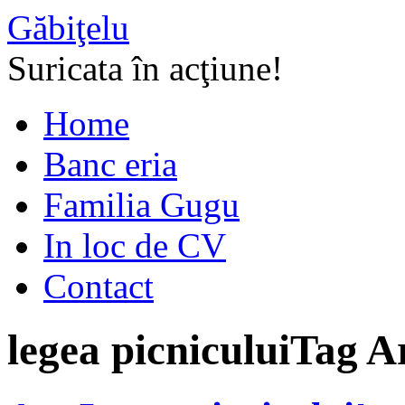
Găbiţelu
Suricata în acţiune!
Home
Banc eria
Familia Gugu
In loc de CV
Contact
legea picnicului
Tag A