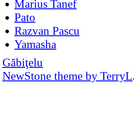
Marius Tanef
Pato
Razvan Pascu
Yamasha
Găbiţelu
NewStone theme by TerryL