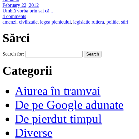
February 22, 2012
Umblă vorba prin sat că...
4 comments
amenzi
,
civilizatie
,
legea picnicului
,
legislatie rutiera
,
politie
,
stiri
Sărci
Search for:
Categorii
Aiurea în tramvai
De pe Google adunate
De pierdut timpul
Diverse