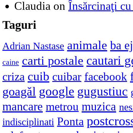
Claudia
on
Însărcinaţi cu
Taguri
animale
ba e
Adrian Nastase
cautari 
carti postale
caine
cuib
criza
cuibar
facebook
google
gugustiuc
goagăl
mancare
muzica
metrou
nes
postcros
Ponta
indisciplinati