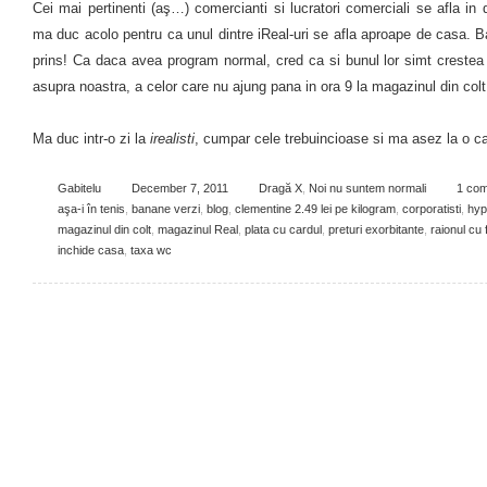
Cei mai pertinenti (aş…) comercianti si lucratori comerciali se afla in
ma duc acolo pentru ca unul dintre iReal-uri se afla aproape de casa. B
prins! Ca daca avea program normal, cred ca si bunul lor simt crestea
asupra noastra, a celor care nu ajung pana in ora 9 la magazinul din colt
Ma duc intr-o zi la
irealisti
, cumpar cele trebuincioase si ma asez la o 
Gabitelu
December 7, 2011
Dragă X
,
Noi nu suntem normali
1 co
aşa-i în tenis
,
banane verzi
,
blog
,
clementine 2.49 lei pe kilogram
,
corporatisti
,
hyp
magazinul din colt
,
magazinul Real
,
plata cu cardul
,
preturi exorbitante
,
raionul cu 
inchide casa
,
taxa wc