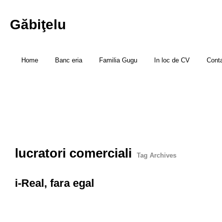
Găbiţelu
Home
Banc eria
Familia Gugu
In loc de CV
Cont
lucratori comerciali
Tag Archives
i-Real, fara egal