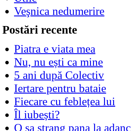
Veşnica nedumerire
Postări recente
Piatra e viata mea
Nu, nu ești ca mine
5 ani după Colectiv
Iertare pentru bataie
Fiecare cu feblețea lui
Îl iubești?
O sa strang pana la adanc