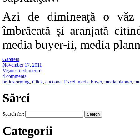
Azi de dimineaţă o văz
îmbrăcată şi aranjată citi
media buyer-ii, media plann
Gabitelu
November 17, 2011
Veşnica nedumerire
4 comments
brainstorming
,
Click
,
cucoana
,
Excel
,
media buyer
,
media planner
,
mu
Sărci
Search for:
Categorii