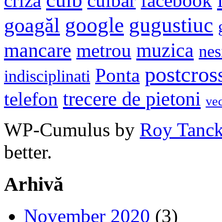
criza
cuibar
facebook
google
gugustiuc
goagăl
mancare
muzica
metrou
nes
postcros
Ponta
indisciplinati
trecere de pietoni
telefon
ve
WP-Cumulus by
Roy Tanc
better.
Arhivă
November 2020
(3)