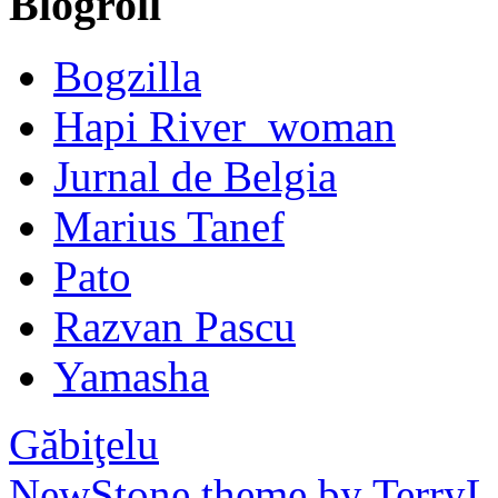
Blogroll
Bogzilla
Hapi River_woman
Jurnal de Belgia
Marius Tanef
Pato
Razvan Pascu
Yamasha
Găbiţelu
NewStone theme by TerryL