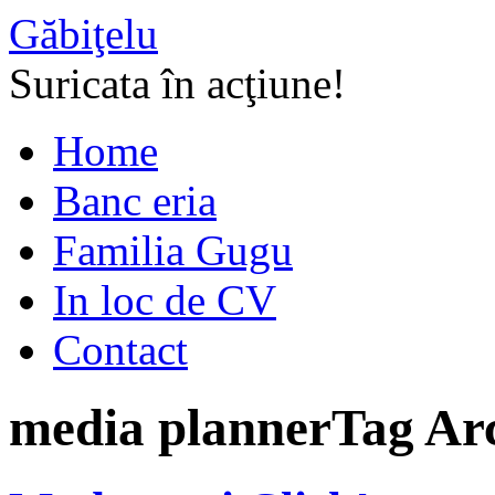
Găbiţelu
Suricata în acţiune!
Home
Banc eria
Familia Gugu
In loc de CV
Contact
media planner
Tag Ar