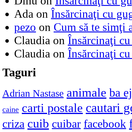
Dinu
on
Însărcinaţi cu g
Ada
on
Însărcinaţi cu gu
pezo
on
Cum să te simţi 
Claudia
on
Însărcinaţi cu
Claudia
on
Însărcinaţi cu
Taguri
animale
ba e
Adrian Nastase
cautari 
carti postale
caine
cuib
criza
cuibar
facebook