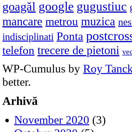
google
gugustiuc
goagăl
mancare
muzica
metrou
nes
postcros
Ponta
indisciplinati
trecere de pietoni
telefon
ve
WP-Cumulus by
Roy Tanc
better.
Arhivă
November 2020
(3)