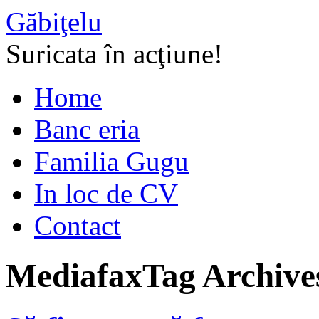
Găbiţelu
Suricata în acţiune!
Home
Banc eria
Familia Gugu
In loc de CV
Contact
Mediafax
Tag Archive