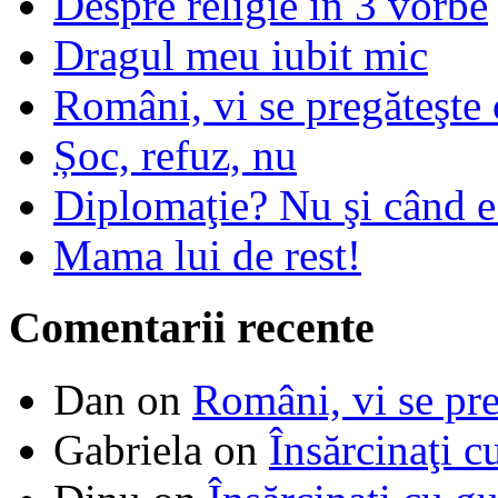
Despre religie in 3 vorbe
Dragul meu iubit mic
Români, vi se pregăteşte 
Șoc, refuz, nu
Diplomaţie? Nu şi când 
Mama lui de rest!
Comentarii recente
Dan
on
Români, vi se pre
Gabriela
on
Însărcinaţi c