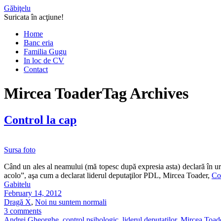
Găbiţelu
Suricata în acţiune!
Home
Banc eria
Familia Gugu
In loc de CV
Contact
Mircea Toader
Tag Archives
Control la cap
Sursa foto
Când un ales al neamului (mă topesc după expresia asta) declară în urm
acolo”, aşa cum a declarat liderul deputaţilor PDL, Mircea Toader,
Co
Gabitelu
February 14, 2012
Dragă X
,
Noi nu suntem normali
3 comments
Andrei Gheorghe
,
control psihologic
,
liderul deputatilor
,
Mircea Toad