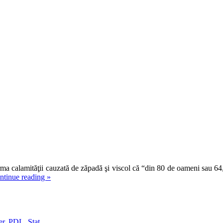
a calamităţii cauzată de zăpadă şi viscol că “din 80 de oameni sau 64, c
ntinue reading
»
er
,
PDL
,
Stat