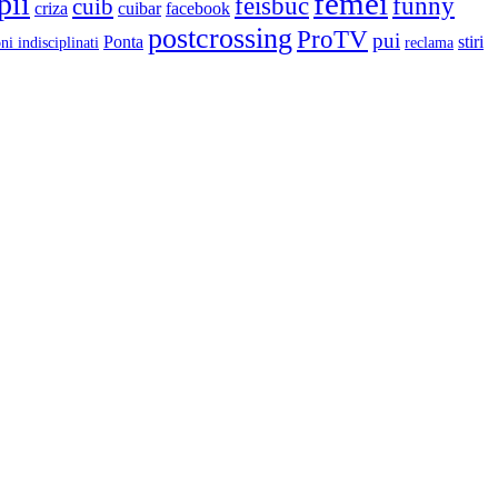
femei
pii
feisbuc
funny
cuib
criza
cuibar
facebook
postcrossing
ProTV
pui
Ponta
stiri
ni indisciplinati
reclama