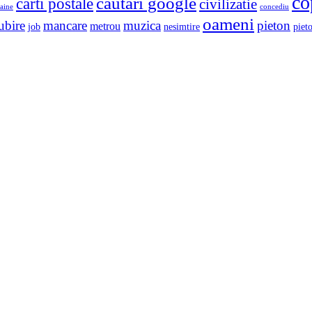
co
cautari google
carti postale
civilizatie
aine
concediu
oameni
ubire
mancare
muzica
pieton
metrou
job
nesimtire
pieto