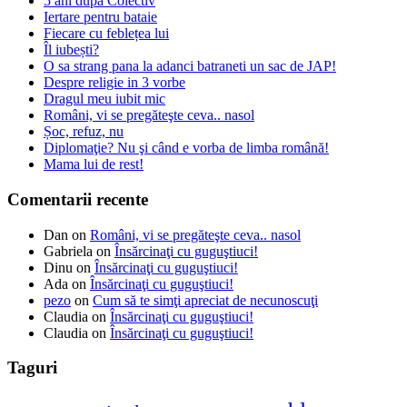
5 ani după Colectiv
Iertare pentru bataie
Fiecare cu feblețea lui
Îl iubești?
O sa strang pana la adanci batraneti un sac de JAP!
Despre religie in 3 vorbe
Dragul meu iubit mic
Români, vi se pregăteşte ceva.. nasol
Șoc, refuz, nu
Diplomaţie? Nu şi când e vorba de limba română!
Mama lui de rest!
Comentarii recente
Dan
on
Români, vi se pregăteşte ceva.. nasol
Gabriela
on
Însărcinaţi cu guguştiuci!
Dinu
on
Însărcinaţi cu guguştiuci!
Ada
on
Însărcinaţi cu guguştiuci!
pezo
on
Cum să te simţi apreciat de necunoscuţi
Claudia
on
Însărcinaţi cu guguştiuci!
Claudia
on
Însărcinaţi cu guguştiuci!
Taguri