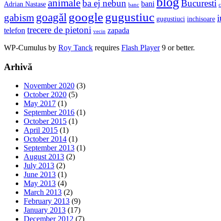
blog
animale
ba ej nebun
Bucuresti
bani
Adrian Nastase
banc
c
google
gugustiuc
goagăl
gabism
i
gugustiuci
inchisoare
trecere de pietoni
telefon
zapada
vecin
WP-Cumulus by
Roy Tanck
requires
Flash Player
9 or better.
Arhivă
November 2020
(3)
October 2020
(5)
May 2017
(1)
September 2016
(1)
October 2015
(1)
April 2015
(1)
October 2014
(1)
September 2013
(1)
August 2013
(2)
July 2013
(2)
June 2013
(1)
May 2013
(4)
March 2013
(2)
February 2013
(9)
January 2013
(17)
December 2012
(7)