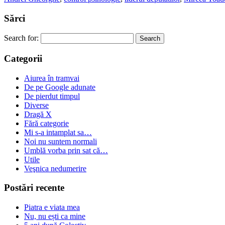
Sărci
Search for:
Categorii
Aiurea în tramvai
De pe Google adunate
De pierdut timpul
Diverse
Dragă X
Fără categorie
Mi s-a intamplat sa…
Noi nu suntem normali
Umblă vorba prin sat că…
Utile
Veşnica nedumerire
Postări recente
Piatra e viata mea
Nu, nu ești ca mine