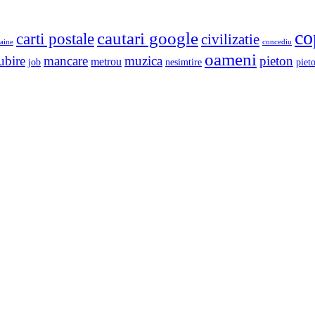
co
cautari google
carti postale
civilizatie
aine
concediu
oameni
ubire
mancare
muzica
pieton
metrou
job
nesimtire
pieto