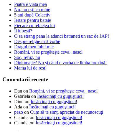
Piatra e viata mea
Nu, nu ești ca mine
5 ani după Colectiv
Iertare pentru bataie
Fiecare cu feblețea lui
Îl iubești?
O sa strang pana la adanci batraneti un sac de JAP!
Despre religie in 3 vorbe
Dragul meu iubit mic
Români, vi se pregăteşte ceva.. nasol
Șoc, refuz, nu
Diplomaţie? Nu şi când e vorba de limba română!
Mama lui de rest!
Comentarii recente
Dan
on
Români, vi se pregăteşte ceva.. nasol
Gabriela
on
Însărcinaţi cu guguştiuci!
Dinu
on
Însărcinaţi cu guguştiuci!
Ada
on
Însărcinaţi cu guguştiuci!
pezo
on
Cum să te simţi apreciat de necunoscuţi
Claudia
on
Însărcinaţi cu guguştiuci!
Claudia
on
Însărcinaţi cu guguştiuci!