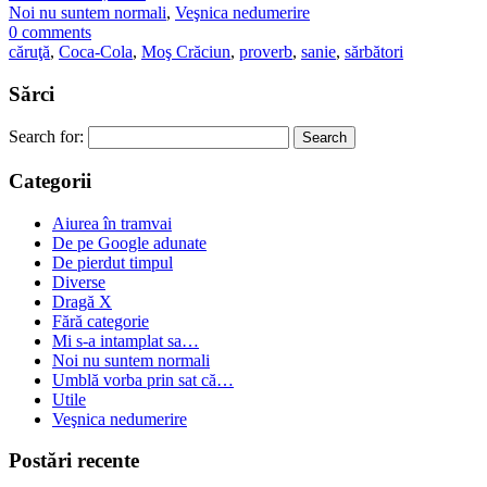
Noi nu suntem normali
,
Veşnica nedumerire
0 comments
căruţă
,
Coca-Cola
,
Moş Crăciun
,
proverb
,
sanie
,
sărbători
Sărci
Search for:
Categorii
Aiurea în tramvai
De pe Google adunate
De pierdut timpul
Diverse
Dragă X
Fără categorie
Mi s-a intamplat sa…
Noi nu suntem normali
Umblă vorba prin sat că…
Utile
Veşnica nedumerire
Postări recente