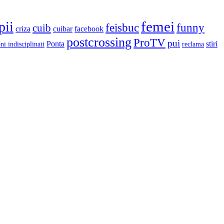
femei
pii
feisbuc
funny
cuib
criza
cuibar
facebook
postcrossing
ProTV
pui
Ponta
stiri
ni indisciplinati
reclama