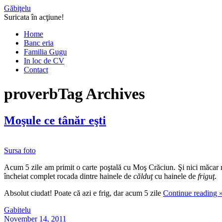
Găbiţelu
Suricata în acţiune!
Home
Banc eria
Familia Gugu
In loc de CV
Contact
proverb
Tag Archives
Moşule ce tânăr eşti
Sursa foto
Acum 5 zile am primit o carte poştală cu Moş Crăciun. Şi nici măcar
încheiat complet rocada dintre hainele de
călduţ
cu hainele de
friguţ
.
Absolut ciudat! Poate că azi e frig, dar acum 5 zile
Continue reading
Gabitelu
November 14, 2011