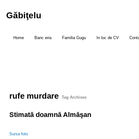
Găbiţelu
Home
Banc eria
Familia Gugu
In loc de CV
Cont
rufe murdare
Tag Archives
Stimată doamnă Almăşan
Sursa foto