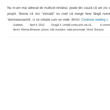
Nu m-am mai adresat de multicel nimănui, poate din cauză că am zis s
proştii. Numai că nici “stimată” nu cred că merge bine lângă nume
‘dumneavoastră’, ci se citeşte cum se vede: dîvîsî.
Continue reading
»
Gabitelu
April 4, 2012
Dragă X
,
Umblă vorba prin sat că...
6 comm
divort
,
Marina Almasan
,
presa
,
rufe murdare
,
viata personala
,
Victor Socaciu