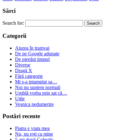
Sărci
Search for:
Categorii
Aiurea în tramvai
De pe Google adunate
De pierdut timpul
Diverse
Dragă X
Fără categorie
Mi s-a intamplat sa…
Noi nu suntem normali
Umblă vorba prin sat că…
Utile
Veşnica nedumerire
Postări recente
Piatra e viata mea
Nu, nu ești ca mine
5 ani după Colectiv