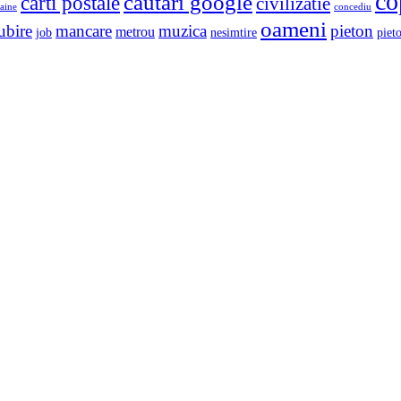
co
cautari google
carti postale
civilizatie
aine
concediu
oameni
ubire
mancare
muzica
pieton
metrou
job
nesimtire
pieto