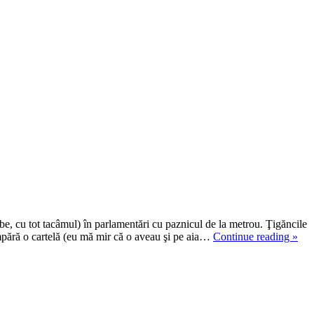
lbe, cu tot tacâmul) în parlamentări cu paznicul de la metrou. Ţigăncile
cumpără o cartelă (eu mă mir că o aveau şi pe aia…
Continue reading
»