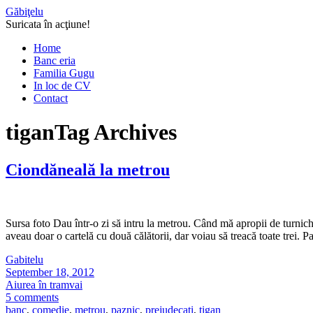
Găbiţelu
Suricata în acţiune!
Home
Banc eria
Familia Gugu
In loc de CV
Contact
tigan
Tag Archives
Ciondăneală la metrou
Sursa foto Dau într-o zi să intru la metrou. Când mă apropii de turniche
aveau doar o cartelă cu două călătorii, dar voiau să treacă toate trei. 
Gabitelu
September 18, 2012
Aiurea în tramvai
5 comments
banc
,
comedie
,
metrou
,
paznic
,
prejudecati
,
tigan