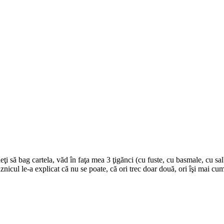
ţi să bag cartela, văd în faţa mea 3 ţigănci (cu fuste, cu basmale, cu sa
Paznicul le-a explicat că nu se poate, că ori trec doar două, ori îşi mai 