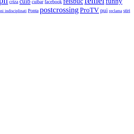
femei
pii
feisbuc
funny
cuib
criza
cuibar
facebook
postcrossing
ProTV
pui
Ponta
stiri
ni indisciplinati
reclama