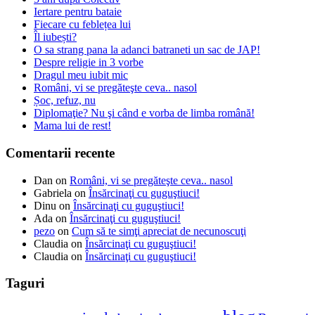
Iertare pentru bataie
Fiecare cu feblețea lui
Îl iubești?
O sa strang pana la adanci batraneti un sac de JAP!
Despre religie in 3 vorbe
Dragul meu iubit mic
Români, vi se pregăteşte ceva.. nasol
Șoc, refuz, nu
Diplomaţie? Nu şi când e vorba de limba română!
Mama lui de rest!
Comentarii recente
Dan
on
Români, vi se pregăteşte ceva.. nasol
Gabriela
on
Însărcinaţi cu guguştiuci!
Dinu
on
Însărcinaţi cu guguştiuci!
Ada
on
Însărcinaţi cu guguştiuci!
pezo
on
Cum să te simţi apreciat de necunoscuţi
Claudia
on
Însărcinaţi cu guguştiuci!
Claudia
on
Însărcinaţi cu guguştiuci!
Taguri