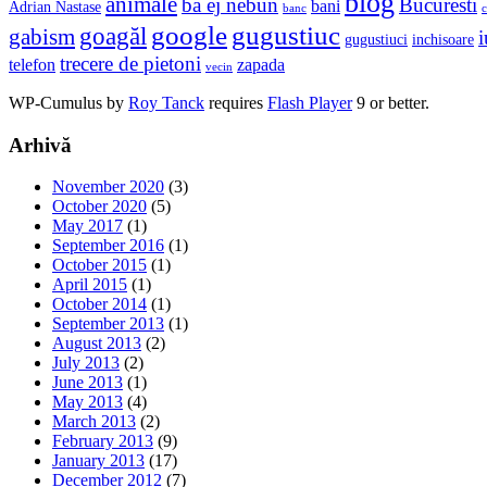
blog
animale
ba ej nebun
Bucuresti
bani
Adrian Nastase
banc
c
google
gugustiuc
goagăl
gabism
i
gugustiuci
inchisoare
trecere de pietoni
telefon
zapada
vecin
WP-Cumulus by
Roy Tanck
requires
Flash Player
9 or better.
Arhivă
November 2020
(3)
October 2020
(5)
May 2017
(1)
September 2016
(1)
October 2015
(1)
April 2015
(1)
October 2014
(1)
September 2013
(1)
August 2013
(2)
July 2013
(2)
June 2013
(1)
May 2013
(4)
March 2013
(2)
February 2013
(9)
January 2013
(17)
December 2012
(7)