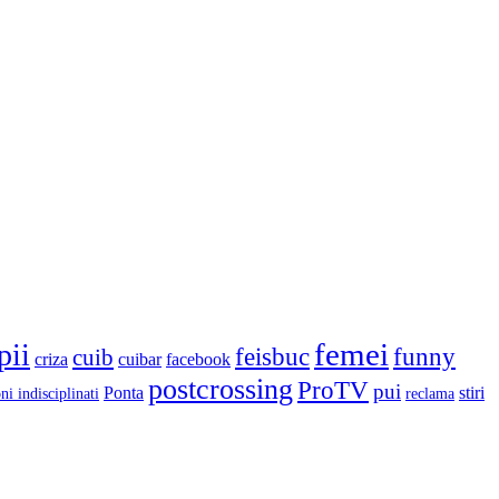
femei
pii
feisbuc
funny
cuib
criza
cuibar
facebook
postcrossing
ProTV
pui
Ponta
stiri
ni indisciplinati
reclama