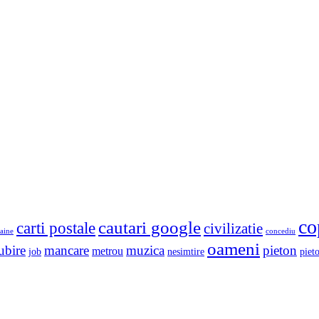
co
cautari google
carti postale
civilizatie
aine
concediu
oameni
ubire
mancare
muzica
pieton
metrou
job
nesimtire
pieto