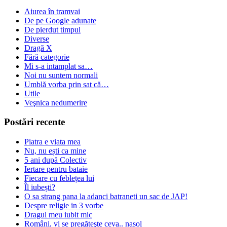
Aiurea în tramvai
De pe Google adunate
De pierdut timpul
Diverse
Dragă X
Fără categorie
Mi s-a intamplat sa…
Noi nu suntem normali
Umblă vorba prin sat că…
Utile
Veşnica nedumerire
Postări recente
Piatra e viata mea
Nu, nu ești ca mine
5 ani după Colectiv
Iertare pentru bataie
Fiecare cu feblețea lui
Îl iubești?
O sa strang pana la adanci batraneti un sac de JAP!
Despre religie in 3 vorbe
Dragul meu iubit mic
Români, vi se pregăteşte ceva.. nasol