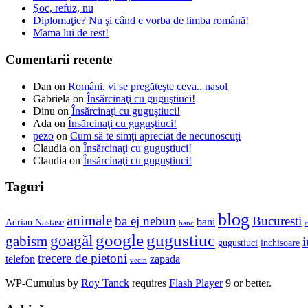
Șoc, refuz, nu
Diplomaţie? Nu şi când e vorba de limba română!
Mama lui de rest!
Comentarii recente
Dan
on
Români, vi se pregăteşte ceva.. nasol
Gabriela
on
Însărcinaţi cu guguştiuci!
Dinu
on
Însărcinaţi cu guguştiuci!
Ada
on
Însărcinaţi cu guguştiuci!
pezo
on
Cum să te simţi apreciat de necunoscuţi
Claudia
on
Însărcinaţi cu guguştiuci!
Claudia
on
Însărcinaţi cu guguştiuci!
Taguri
blog
animale
ba ej nebun
Bucuresti
bani
Adrian Nastase
banc
c
google
gugustiuc
goagăl
gabism
i
gugustiuci
inchisoare
trecere de pietoni
telefon
zapada
vecin
WP-Cumulus by
Roy Tanck
requires
Flash Player
9 or better.