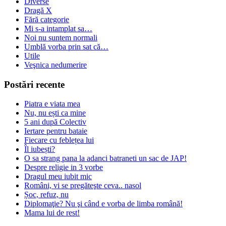
Diverse
Dragă X
Fără categorie
Mi s-a intamplat sa…
Noi nu suntem normali
Umblă vorba prin sat că…
Utile
Veşnica nedumerire
Postări recente
Piatra e viata mea
Nu, nu ești ca mine
5 ani după Colectiv
Iertare pentru bataie
Fiecare cu feblețea lui
Îl iubești?
O sa strang pana la adanci batraneti un sac de JAP!
Despre religie in 3 vorbe
Dragul meu iubit mic
Români, vi se pregăteşte ceva.. nasol
Șoc, refuz, nu
Diplomaţie? Nu şi când e vorba de limba română!
Mama lui de rest!