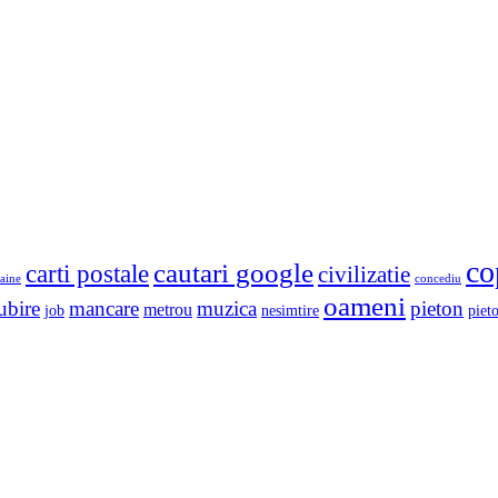
co
cautari google
carti postale
civilizatie
aine
concediu
oameni
ubire
mancare
muzica
pieton
metrou
job
nesimtire
pieto