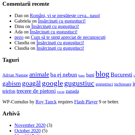
Comentarii recente
Dan
on
Români, vi se pregăteşte ceva.. nasol
Gabriela
on
Însărcinaţi cu guguştiuci!
Dinu
on
Însărcinaţi cu guguştiuci!
Ada
on
Însărcinaţi cu guguştiuci!
pezo
on
Cum să te simţi apreciat de necunoscuţi
Claudia
on
Însărcinaţi cu guguştiuci!
Claudia
on
Însărcinaţi cu guguştiuci!
Taguri
blog
animale
ba ej nebun
Bucuresti
bani
Adrian Nastase
banc
c
google
gugustiuc
goagăl
gabism
i
gugustiuci
inchisoare
trecere de pietoni
telefon
zapada
vecin
WP-Cumulus by
Roy Tanck
requires
Flash Player
9 or better.
Arhivă
November 2020
(3)
October 2020
(5)