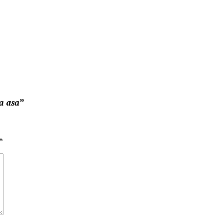
a asa
”
*