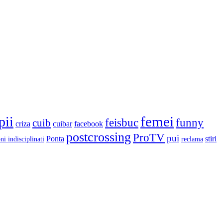
femei
pii
feisbuc
funny
cuib
criza
cuibar
facebook
postcrossing
ProTV
pui
Ponta
stiri
ni indisciplinati
reclama