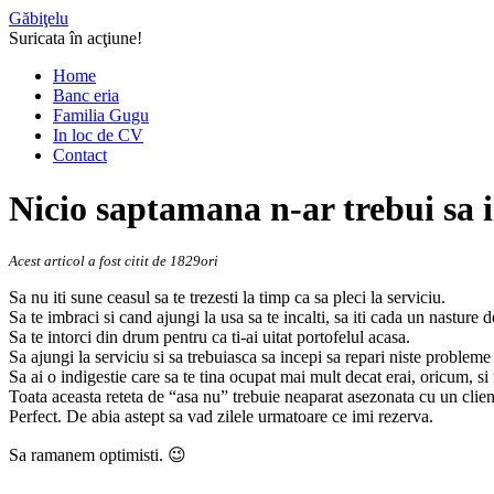
Găbiţelu
Suricata în acţiune!
Home
Banc eria
Familia Gugu
In loc de CV
Contact
Nicio saptamana n-ar trebui sa 
Acest articol a fost citit de 1829ori
Sa nu iti sune ceasul sa te trezesti la timp ca sa pleci la serviciu.
Sa te imbraci si cand ajungi la usa sa te incalti, sa iti cada un nasture d
Sa te intorci din drum pentru ca ti-ai uitat portofelul acasa.
Sa ajungi la serviciu si sa trebuiasca sa incepi sa repari niste problem
Sa ai o indigestie care sa te tina ocupat mai mult decat erai, oricum, si 
Toata aceasta reteta de “asa nu” trebuie neaparat asezonata cu un clien
Perfect. De abia astept sa vad zilele urmatoare ce imi rezerva.
Sa ramanem optimisti. 😉