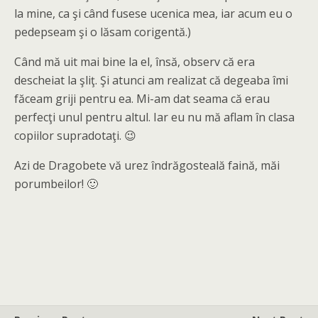
la mine, ca şi când fusese ucenica mea, iar acum eu o
pedepseam şi o lăsam corigentă.)
Când mă uit mai bine la el, însă, observ că era
descheiat la şliţ. Şi atunci am realizat că degeaba îmi
făceam griji pentru ea. Mi-am dat seama că erau
perfecţi unul pentru altul. Iar eu nu mă aflam în clasa
copiilor supradotaţi. 😉
Azi de Dragobete vă urez îndrăgosteală faină, măi
porumbeilor! 🙂