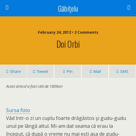
Găbiţelu
February 24, 2012 • 2 Comments
Doi Orbi
Share
Tweet
Pin
Mail
SMS
Acest articol a fost citit de 1809ori
Sursa foto
Văd într-o zi un cuplu foarte drăgăstos şi gudu-gudu
unul pe lângă altul. Mi-am dat seama că erau la
început, că după o vreme nu mai eşti aşa de gudu-