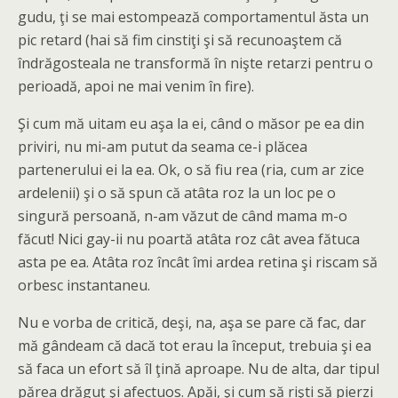
gudu, ţi se mai estompează comportamentul ăsta un
pic retard (hai să fim cinstiţi
şi să recunoaştem că
îndrăgosteala ne transformă în nişte retarzi pentru o
perioadă, apoi ne mai venim în fire).
Şi cum mă uitam eu aşa la ei, când o măsor pe ea din
priviri, nu mi-am putut da seama ce-i plăcea
partenerului ei la ea. Ok, o să fiu rea (ria, cum ar zice
ardelenii) şi o să spun că atâta roz la un loc pe o
singură persoană, n-am văzut de când mama m-o
făcut! Nici gay-ii nu poartă atâta roz cât avea fătuca
asta pe ea. Atâta roz încât îmi ardea retina şi riscam să
orbesc instantaneu.
Nu e vorba de critică, deşi, na, aşa se pare că fac, dar
mă gândeam că dacă tot erau la început, trebuia şi ea
să faca un efort să îl ţină aproape. Nu de alta, dar tipul
părea drăguţ şi afectuos. Apăi, şi cum să rişti să pierzi