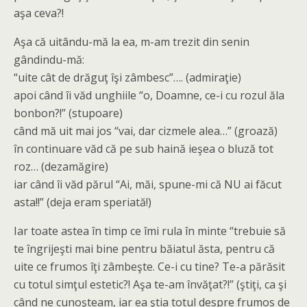
aşa ceva?!
Aşa că uitându-mă la ea, m-am trezit din senin
gândindu-mă:
“uite cât de drăguţ îşi zâmbesc”…. (admiraţie)
apoi când îi văd unghiile “o, Doamne, ce-i cu rozul ăla
bonbon?!” (stupoare)
când mă uit mai jos “vai, dar cizmele alea…” (groază)
în continuare văd că pe sub haină ieşea o bluză tot
roz… (dezamăgire)
iar când îi văd părul “Ai, măi, spune-mi că NU ai făcut
asta!!” (deja eram speriată!)
Iar toate astea în timp ce îmi rula în minte “trebuie să
te îngrijeşti mai bine pentru băiatul ăsta, pentru că
uite ce frumos îţi zâmbeşte. Ce-i cu tine? Te-a părăsit
cu totul simţul estetic?! Aşa te-am învăţat?!” (ştiţi, ca şi
când ne cunoşteam, iar ea ştia totul despre frumos de