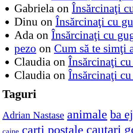
Gabriela
on
Însărcinaţi c
Dinu
on
Însărcinaţi cu g
Ada
on
Însărcinaţi cu gu
pezo
on
Cum să te simţi 
Claudia
on
Însărcinaţi cu
Claudia
on
Însărcinaţi cu
Taguri
animale
ba e
Adrian Nastase
cautari 
carti postale
caine