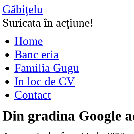
Găbiţelu
Suricata în acţiune!
Home
Banc eria
Familia Gugu
In loc de CV
Contact
Din gradina Google a