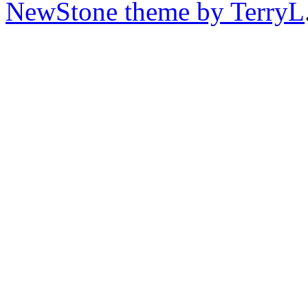
NewStone theme by TerryL