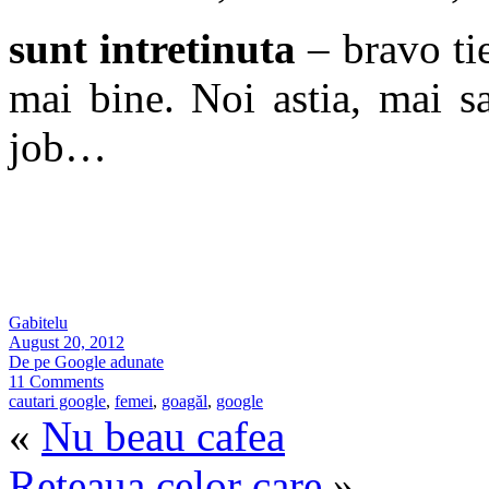
sunt intretinuta
– bravo tie
mai bine. Noi astia, mai s
job…
Gabitelu
August 20, 2012
De pe Google adunate
11 Comments
cautari google
,
femei
,
goagăl
,
google
«
Nu beau cafea
Reteaua celor care
»