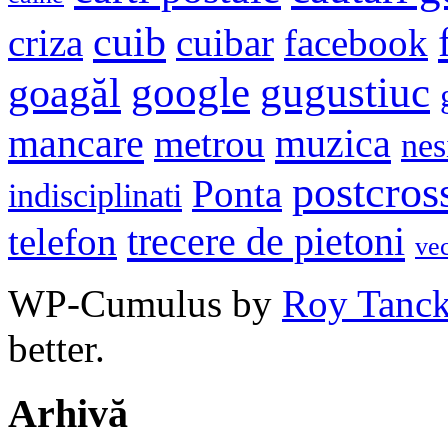
cuib
criza
cuibar
facebook
google
gugustiuc
goagăl
mancare
muzica
metrou
nes
postcros
Ponta
indisciplinati
trecere de pietoni
telefon
ve
WP-Cumulus by
Roy Tanc
better.
Arhivă