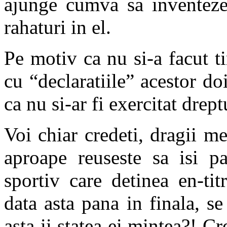
ajunge cumva sa inventeze
rahaturi in el.
Pe motiv ca nu si-a facut t
cu “declaratiile” acestor do
ca nu si-ar fi exercitat drept
Voi chiar credeti, dragii me
aproape reuseste sa isi p
sportiv care detinea en-tit
data asta pana in finala, s
asta ii statea ei mintea?! Cr