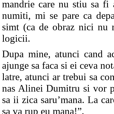
mandrie care nu stiu sa fi 
numiti, mi se pare ca depa
simt (ca de obraz nici nu m
logicii.
Dupa mine, atunci cand ace
ajunge sa faca si ei ceva not
latre, atunci ar trebui sa co
nas Alinei Dumitru si vor p
sa ii zica saru’mana. La ca
sa va rup eu mana!”.