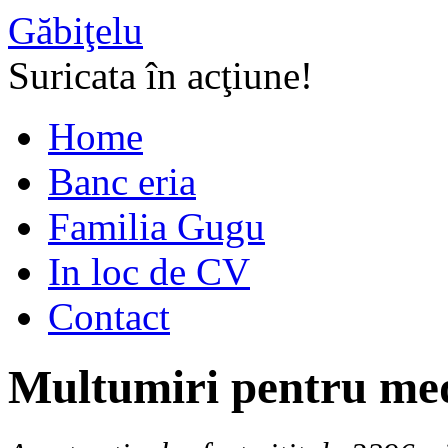
Găbiţelu
Suricata în acţiune!
Home
Banc eria
Familia Gugu
In loc de CV
Contact
Multumiri pentru med