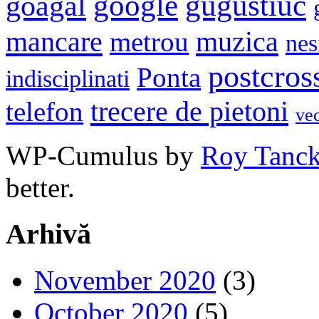
google
gugustiuc
goagăl
mancare
muzica
metrou
nes
postcros
Ponta
indisciplinati
trecere de pietoni
telefon
ve
WP-Cumulus by
Roy Tanc
better.
Arhivă
November 2020
(3)
October 2020
(5)