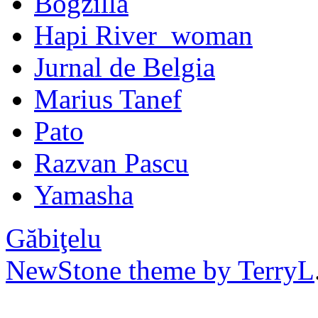
Bogzilla
Hapi River_woman
Jurnal de Belgia
Marius Tanef
Pato
Razvan Pascu
Yamasha
Găbiţelu
NewStone theme by TerryL