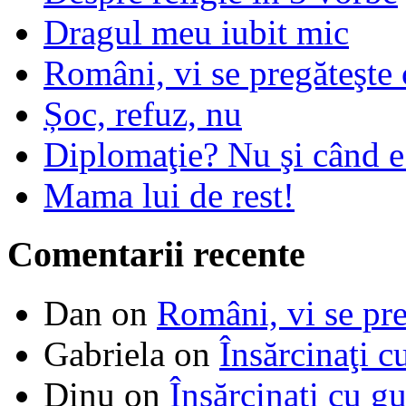
Dragul meu iubit mic
Români, vi se pregăteşte 
Șoc, refuz, nu
Diplomaţie? Nu şi când 
Mama lui de rest!
Comentarii recente
Dan
on
Români, vi se pre
Gabriela
on
Însărcinaţi c
Dinu
on
Însărcinaţi cu g