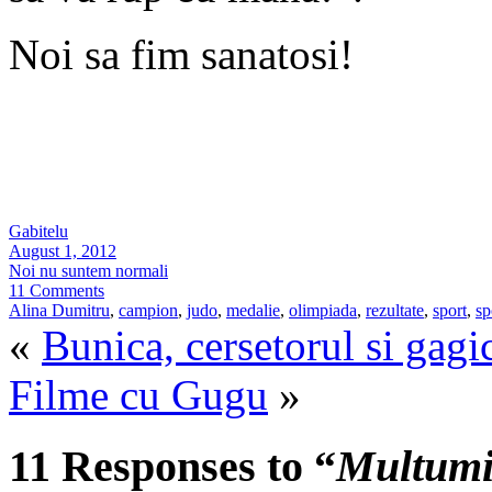
Noi sa fim sanatosi!
Gabitelu
August 1, 2012
Noi nu suntem normali
11 Comments
Alina Dumitru
,
campion
,
judo
,
medalie
,
olimpiada
,
rezultate
,
sport
,
sp
«
Bunica, cersetorul si gagi
Filme cu Gugu
»
11 Responses to “
Multumir