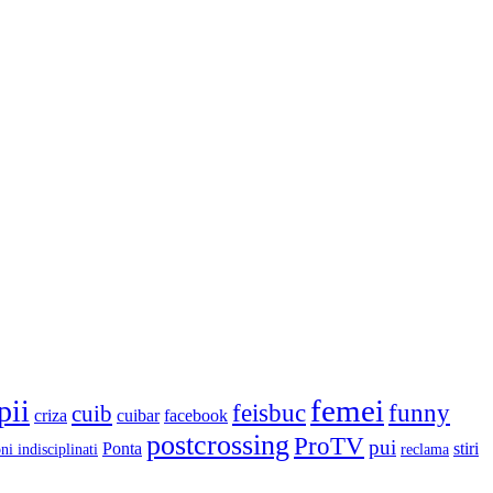
femei
pii
feisbuc
funny
cuib
criza
cuibar
facebook
postcrossing
ProTV
pui
Ponta
stiri
ni indisciplinati
reclama