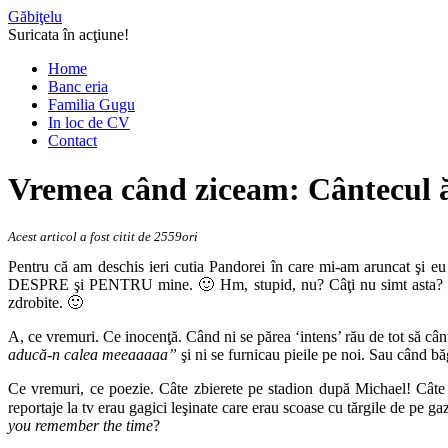
Găbiţelu
Suricata în acţiune!
Home
Banc eria
Familia Gugu
In loc de CV
Contact
Vremea când ziceam: Cântecul ă
Acest articol a fost citit de 2559ori
Pentru că am deschis ieri cutia Pandorei în care mi-am aruncat şi e
DESPRE şi PENTRU mine. 🙂 Hm, stupid, nu? Câţi nu simt asta? Mai al
zdrobite. 🙂
A, ce vremuri. Ce inocenţă. Când ni se părea ‘intens’ rău de tot să c
aducă-n calea meeaaaaa”
şi ni se furnicau pieile pe noi. Sau când bă
Ce vremuri, ce poezie. Câte zbierete pe stadion după Michael! Câte 
reportaje la tv erau gagici leşinate care erau scoase cu tărgile de pe g
you remember the time
?