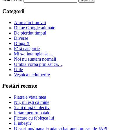
Categorii
Aiurea în tramvai
De pe Google adunate
De pierdut timpul
Diverse
Dragă X
Fără categorie
Mi s-a intamplat sa…
Noi nu suntem normali
Umblă vorba prin sat că…
Utile
Veşnica nedumerire
Postări recente
Piatra e viata mea
Nu, nu ești ca mine
5 ani după Colectiv
Iertare pentru bataie
Fiecare cu feblețea lui
Îl iubești?
O sa strang pana la adanci batraneti un sac de JAP!