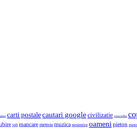
co
cautari google
carti postale
civilizatie
aine
concediu
oameni
ubire
mancare
muzica
pieton
metrou
job
nesimtire
pieto