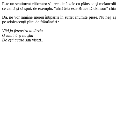
Este un sentiment eliberator să treci de fazele cu plânsete şi melancoli
ce cântă şi să spui, de exemplu, “aha! ăsta este Bruce Dickinson” chiar 
Da, ne vor rămâne mereu întipărite în suflet anumite piese. Nu neg aşa
pe adolescenţii plini de frământări :
Văd,la fereastra ta târziu
O lumină şi nu ştiu
De eşti trează sau visezi…