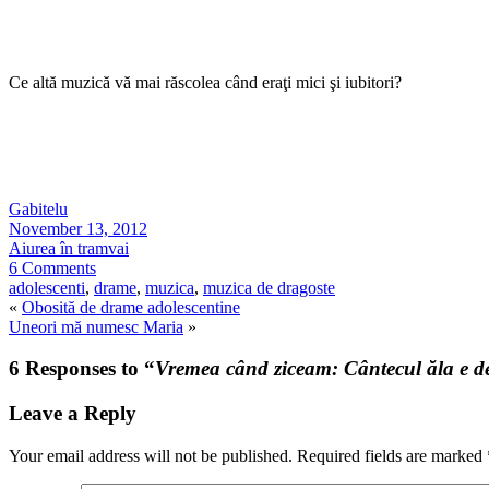
Ce altă muzică vă mai răscolea când eraţi mici şi iubitori?
Gabitelu
November 13, 2012
Aiurea în tramvai
6 Comments
adolescenti
,
drame
,
muzica
,
muzica de dragoste
«
Obosită de drame adolescentine
Uneori mă numesc Maria
»
6 Responses to “
Vremea când ziceam: Cântecul ăla e d
Leave a Reply
Your email address will not be published.
Required fields are marked