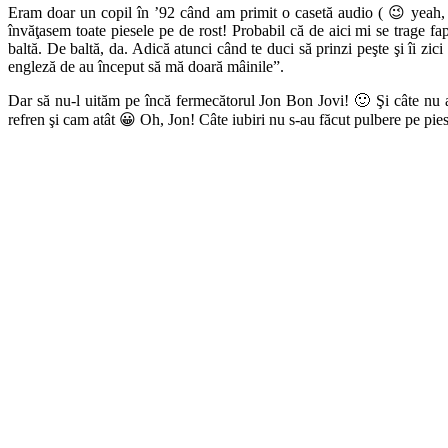
Eram doar un copil în ’92 când am primit o casetă audio ( 😉 yeah, 
învăţasem toate piesele pe de rost! Probabil că de aici mi se trage fap
baltă. De baltă, da. Adică atunci când te duci să prinzi peşte şi îi zi
engleză de au început să mă doară mâinile”.
Dar să nu-l uităm pe încă fermecătorul Jon Bon Jovi! 🙂 Şi câte nu
refren şi cam atât 😀 Oh, Jon! Câte iubiri nu s-au făcut pulbere pe piesa 