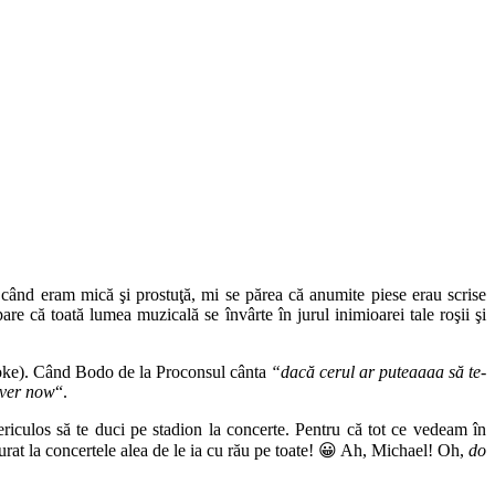
când eram mică şi prostuţă, mi se părea că anumite piese erau scrise
că toată lumea muzicală se învârte în jurul inimioarei tale roşii şi
raoke). Când Bodo de la Proconsul cânta
“dacă cerul ar puteaaaa să te-
 over now
“.
iculos să te duci pe stadion la concerte. Pentru că tot ce vedeam în
curat la concertele alea de le ia cu rău pe toate! 😀 Ah, Michael! Oh,
do