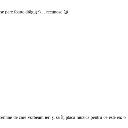
i se pare foarte drăguţ :)… recunosc 😉
centine de care vorbeam ieri şi să îţi placă muzica pentru ce este ea: o