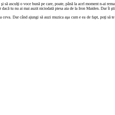
i şi să asculţi o voce bună pe care, poate, până la acel moment n-ai remar
dacă tu nu ai mai auzit niciodată piesa aia de la Iron Maiden. Dar îi şti
 ceva. Dar când ajungi să auzi muzica aşa cum e ea de fapt, poţi să te b