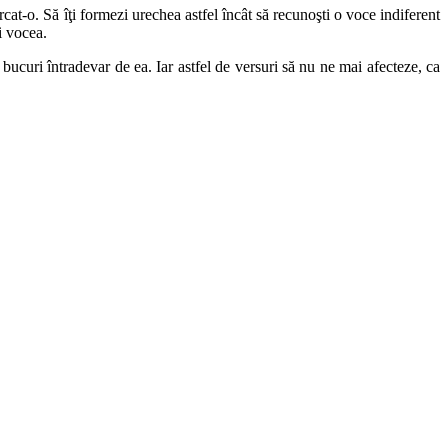
cat-o. Să îţi formezi urechea astfel încât să recunoşti o voce indiferent
i vocea.
ucuri întradevar de ea. Iar astfel de versuri să nu ne mai afecteze, ca