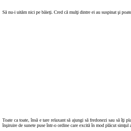
Să nu-i uităm nici pe băieţi. Cred că mulţi dintre ei au suspinat şi p
Toate ca toate, însă e tare relaxant să ajungi să fredonezi sau să îţi 
înşiruire de sunete puse într-o ordine care excită în mod plăcut simţu