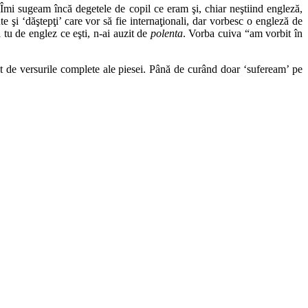
mi sugeam încă degetele de copil ce eram şi, chiar neştiind engleză,
e şi ‘dăştepţi’ care vor să fie internaţionali, dar vorbesc o engleză de
 tu de englez ce eşti, n-ai auzit de
polenta
. Vorba cuiva “am vorbit în
t de versurile complete ale piesei. Până de curând doar ‘sufeream’ pe