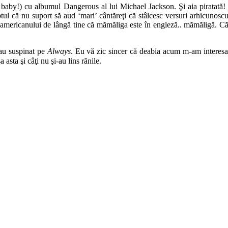
baby!) cu albumul Dangerous al lui Michael Jackson. Şi aia piratată! Î
tul că nu suport să aud ‘mari’ cântăreţi că stâlcesc versuri arhicunoscut
ci americanului de lângă tine că mămăliga este în engleză.. mămăligă. Că
 au suspinat pe
Always
. Eu vă zic sincer că deabia acum m-am interesa
asta şi câţi nu şi-au lins rănile.