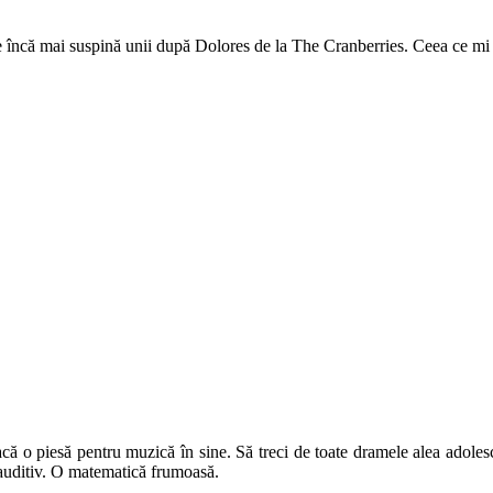
oate încă mai suspină unii după Dolores de la The Cranberries. Ceea ce m
placă o piesă pentru muzică în sine. Să treci de toate dramele alea adoles
l auditiv. O matematică frumoasă.