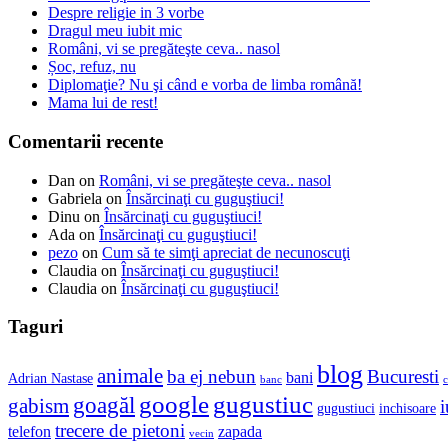
Despre religie in 3 vorbe
Dragul meu iubit mic
Români, vi se pregăteşte ceva.. nasol
Șoc, refuz, nu
Diplomaţie? Nu şi când e vorba de limba română!
Mama lui de rest!
Comentarii recente
Dan
on
Români, vi se pregăteşte ceva.. nasol
Gabriela
on
Însărcinaţi cu guguştiuci!
Dinu
on
Însărcinaţi cu guguştiuci!
Ada
on
Însărcinaţi cu guguştiuci!
pezo
on
Cum să te simţi apreciat de necunoscuţi
Claudia
on
Însărcinaţi cu guguştiuci!
Claudia
on
Însărcinaţi cu guguştiuci!
Taguri
blog
animale
ba ej nebun
Bucuresti
bani
Adrian Nastase
banc
c
google
gugustiuc
goagăl
gabism
i
gugustiuci
inchisoare
trecere de pietoni
telefon
zapada
vecin