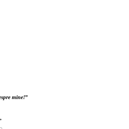
espre mine!
”
*