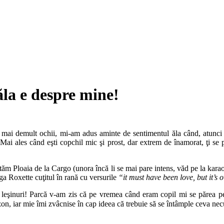
la e despre mine!
u mai demult ochii, mi-am adus aminte de sentimentul ăla când, atunci 
es când eşti copchil mic şi prost, dar extrem de înamorat, ţi se pare 
ântăm Ploaia de la Cargo (unora încă li se mai pare intens, văd pe la ka
ga Roxette cuţitul în rană cu versurile
“it must have been love, but it’s
leşinuri! Parcă v-am zis că pe vremea când eram copil mi se părea per
azon, iar mie îmi zvâcnise în cap ideea că trebuie să se întâmple ceva ne