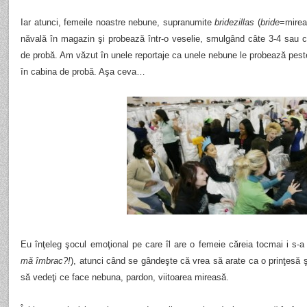
Iar atunci, femeile noastre nebune, supranumite
bridezillas
(
bride
=mire
năvală în magazin şi probează într-o veselie, smulgând câte 3-4 sau c
de probă. Am văzut în unele reportaje ca unele nebune le probează peste
în cabina de probă. Aşa ceva…
Eu înţeleg şocul emoţional pe care îl are o femeie căreia tocmai i s-a 
mă îmbrac?!
), atunci când se gândeşte că vrea să arate ca o prinţesă ş
să vedeţi ce face nebuna, pardon, viitoarea mireasă.