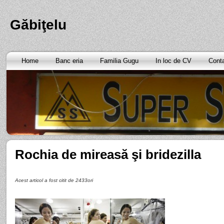
Găbiţelu
Home
Banc eria
Familia Gugu
In loc de CV
Cont
Rochia de mireasă şi bridezilla
Acest articol a fost citit de 2433ori