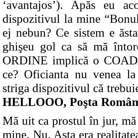
‘avantajos’). Apăs eu ac
dispozitivul la mine “Bonul
ej nebun? Ce sistem e ăst
ghişeu gol ca să mă întor
ORDINE implică o COADĂ, 
ce? Oficianta nu venea l
striga dispozitivul că trebui
HELLOOO, Poşta Românăăă!
Mă uit ca prostul în jur, mă
mine. Nu. Asta era realitate