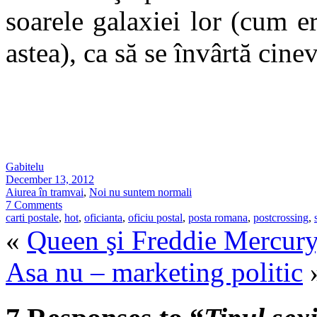
soarele galaxiei lor (cum e
astea), ca să se învârtă ci
Gabitelu
December 13, 2012
Aiurea în tramvai
,
Noi nu suntem normali
7 Comments
carti postale
,
hot
,
oficianta
,
oficiu postal
,
posta romana
,
postcrossing
,
«
Queen şi Freddie Mercury,
Asa nu – marketing politic