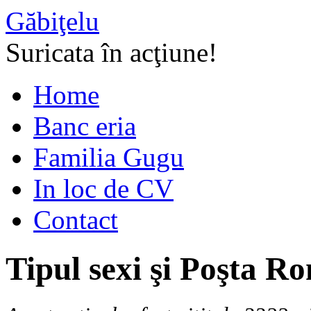
Găbiţelu
Suricata în acţiune!
Home
Banc eria
Familia Gugu
In loc de CV
Contact
Tipul sexi şi Poşta 