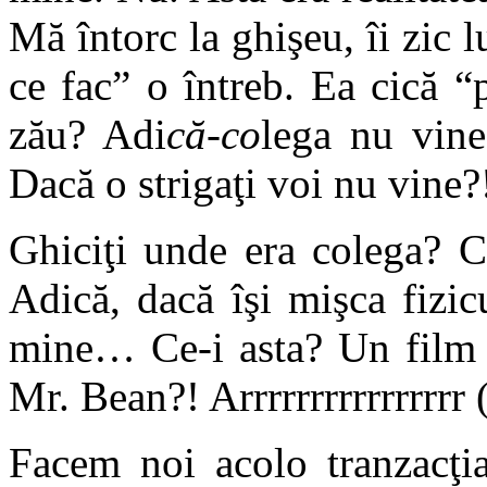
Mă întorc la ghişeu, îi zic 
ce fac” o întreb. Ea cică “
zău? Adi
că-co
lega nu vine
Dacă o strigaţi voi nu vine?
Ghiciţi unde era colega? C
Adică, dacă îşi mişca fizi
mine… Ce-i asta? Un film 
Mr. Bean?! Arrrrrrrrrrrrrrrr 
Facem noi acolo tranzacţia