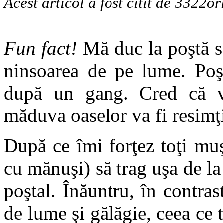
Acest articol a fost citit de 3322or
Fun fact!
Mă duc la poştă s
ninsoarea de pe lume. Poşt
după un gang. Cred că vâ
măduva oaselor va fi resimţit
După ce îmi forţez toţi muş
cu mănuşi) să trag uşa de la 
poştal. Înăuntru, în contras
de lume şi gălăgie, ceea ce 