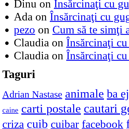
Dinu
on
Însărcinaţi cu g
Ada
on
Însărcinaţi cu gu
pezo
on
Cum să te simţi 
Claudia
on
Însărcinaţi cu
Claudia
on
Însărcinaţi cu
Taguri
animale
ba e
Adrian Nastase
cautari 
carti postale
caine
cuib
criza
cuibar
facebook