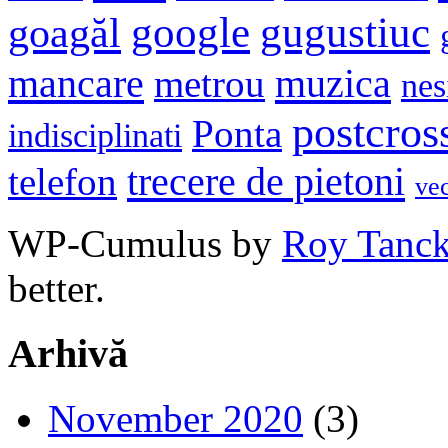
google
gugustiuc
goagăl
mancare
muzica
metrou
nes
postcros
Ponta
indisciplinati
trecere de pietoni
telefon
ve
WP-Cumulus by
Roy Tanc
better.
Arhivă
November 2020
(3)