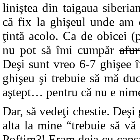
liniştea din taigaua siberi
că fix la ghişeul unde am
ţintă acolo. Ca de obicei 
nu pot să îmi cumpăr
afur
Deşi sunt vreo 6-7 ghişee î
ghişeu şi trebuie să mă duc 
aştept… pentru că nu e nimen
Dar, să vedeţi chestie. Deşi 
alta la mine “trebuie să v
Poftim?! Eram deja cu capsa